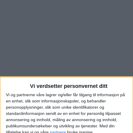
Leiligheten i
Vi verdsetter personvernet ditt
Vi og partnerne våre lagrer og/eller får tilgang til informasjon på
Bjørnåsveien på
en enhet, slik som informasjonskapsler, og behandler
personopplysninger, slik som unike identifikatorer og
Bjørndal er akkurat
standardinformasjon sendt av en enhet for personlig tilpasset
annonsering og innhold, måling av annonsering og innhold,
solgt. Se hva kjøperen
publikumsundersøkelser og utvikling av tjenester.
Med din
tillatelse kan vi og våre
partnere
bruke presise