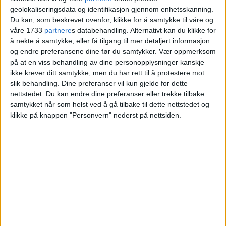
måtte ut med
geolokaliseringsdata og identifikasjon gjennom enhetsskanning.
Du kan, som beskrevet ovenfor, klikke for å samtykke til våre og
våre 1733
partnere
s databehandling. Alternativt kan du klikke for
Blokkleilighet på Bjørndal skiftet eiere fra
å nekte å samtykke, eller få tilgang til mer detaljert informasjon
og endre preferansene dine før du samtykker.
Vær oppmerksom
Asma Butt til Guhlsan Nisa og Iftikhar
på at en viss behandling av dine personopplysninger kanskje
Ahmed.
ikke krever ditt samtykke, men du har rett til å protestere mot
slik behandling. Dine preferanser vil kun gjelde for dette
nettstedet. Du kan endre dine preferanser eller trekke tilbake
VårtOslo
samtykket når som helst ved å gå tilbake til dette nettstedet og
klikke på knappen "Personvern" nederst på nettsiden.
24.06.2026 - 09:05
PUBLISERT
Salget av leiligheten med adressen