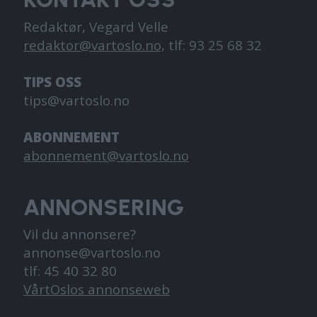
Redaktør, Vegard Velle
redaktor@vartoslo.no,
tlf: 93 25 68 32
TIPS OSS
tips@vartoslo.no
ABONNEMENT
abonnement@vartoslo.no
ANNONSERING
Vil du annonsere?
annonse@vartoslo.no
tlf: 45 40 32 80
VårtOslos annonseweb