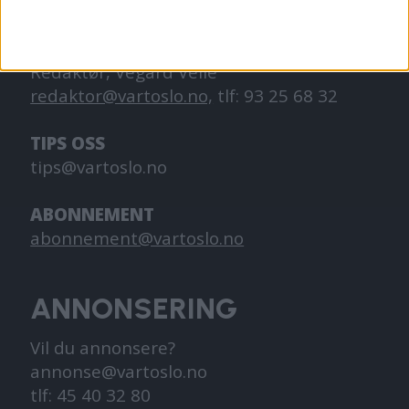
KONTAKT OSS
Redaktør, Vegard Velle
redaktor@vartoslo.no,
tlf: 93 25 68 32
TIPS OSS
tips@vartoslo.no
ABONNEMENT
abonnement@vartoslo.no
ANNONSERING
Vil du annonsere?
annonse@vartoslo.no
tlf: 45 40 32 80