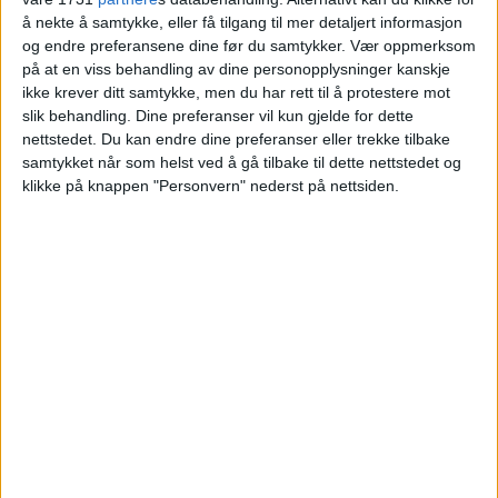
for
å nekte å samtykke, eller få tilgang til mer detaljert informasjon
og endre preferansene dine før du samtykker.
Vær oppmerksom
på at en viss behandling av dine personopplysninger kanskje
Blokkleilighet på Lambertseter solgt fra
ikke krever ditt samtykke, men du har rett til å protestere mot
slik behandling. Dine preferanser vil kun gjelde for dette
Joachim Støttum Hauge til Özlem Hellmann.
nettstedet. Du kan endre dine preferanser eller trekke tilbake
samtykket når som helst ved å gå tilbake til dette nettstedet og
VårtOslo
klikke på knappen "Personvern" nederst på nettsiden.
08.07.2026 - 09:05
PUBLISERT
Leiligheten i Bergkrystallen 2 på
Lambertseter ble nylig solgt for 4.800.000