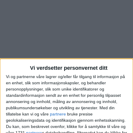
Vi verdsetter personvernet ditt
Vi og partnerne våre lagrer og/eller får tilgang til informasjon på
Leiligheten i
en enhet, slik som informasjonskapsler, og behandler
personopplysninger, slik som unike identifikatorer og
standardinformasjon sendt av en enhet for personlig tilpasset
Bergkrystallen på
annonsering og innhold, måling av annonsering og innhold,
publikumsundersøkelser og utvikling av tjenester.
Med din
Lambertseter er nå
tillatelse kan vi og våre
partnere
bruke presise
geolokaliseringsdata og identifikasjon gjennom enhetsskanning.
solgt. Se hva den gikk
Du kan, som beskrevet ovenfor, klikke for å samtykke til våre og
våre 1731
partnere
s databehandling. Alternativt kan du klikke for