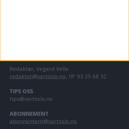
VårtOslo er avisa for deg med hjerte for
Oslo. Vi forteller historiene fra
hverdagslivet i Oslo, fra der du bor, jobber
og går på skole.
KONTAKT OSS
Redaktør, Vegard Velle
redaktor@vartoslo.no,
tlf: 93 25 68 32
TIPS OSS
tips@vartoslo.no
ABONNEMENT
abonnement@vartoslo.no