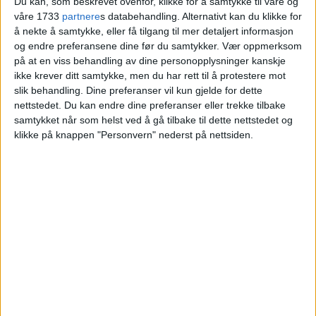
Du kan, som beskrevet ovenfor, klikke for å samtykke til våre og
våre 1733
partnere
s databehandling. Alternativt kan du klikke for
Blokkleilighet på Tåsen skiftet eiere fra
å nekte å samtykke, eller få tilgang til mer detaljert informasjon
Harald J.foslien Løvstad og Inga Foslien til
og endre preferansene dine før du samtykker.
Vær oppmerksom
Mette Karoliussen og Lars F. Karoliussen.
på at en viss behandling av dine personopplysninger kanskje
ikke krever ditt samtykke, men du har rett til å protestere mot
slik behandling. Dine preferanser vil kun gjelde for dette
VårtOslo
nettstedet. Du kan endre dine preferanser eller trekke tilbake
samtykket når som helst ved å gå tilbake til dette nettstedet og
klikke på knappen "Personvern" nederst på nettsiden.
01.07.2026 - 09:14
PUBLISERT
En leilighet i Spångbergveien 3B på
Tåsen er solgt for 14.050.000 kroner.