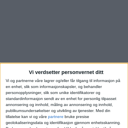
Vi verdsetter personvernet ditt
Se hva de nye eierne
Vi og partnerne våre lagrer og/eller får tilgang til informasjon på
en enhet, slik som informasjonskapsler, og behandler
av denne boligen i
personopplysninger, slik som unike identifikatorer og
standardinformasjon sendt av en enhet for personlig tilpasset
annonsering og innhold, måling av annonsering og innhold,
Spångbergveien på
publikumsundersøkelser og utvikling av tjenester.
Med din
tillatelse kan vi og våre
partnere
bruke presise
Tåsen måtte ut med
geolokaliseringsdata og identifikasjon gjennom enhetsskanning.