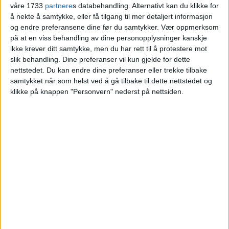
våre 1733
partnere
s databehandling. Alternativt kan du klikke for
å nekte å samtykke, eller få tilgang til mer detaljert informasjon
Villa på Kjelsås solgt fra Vibeke Skar og
og endre preferansene dine før du samtykker.
Vær oppmerksom
Eivind Skar til Bettina Mjellem og Øyvind
på at en viss behandling av dine personopplysninger kanskje
Anmarkrud.
ikke krever ditt samtykke, men du har rett til å protestere mot
slik behandling. Dine preferanser vil kun gjelde for dette
nettstedet. Du kan endre dine preferanser eller trekke tilbake
VårtOslo
samtykket når som helst ved å gå tilbake til dette nettstedet og
klikke på knappen "Personvern" nederst på nettsiden.
04.07.2026 - 09:18
PUBLISERT
Boligen i Rundhaugveien 3E på Kjelsås er
solgt for 17.300.000 kroner.