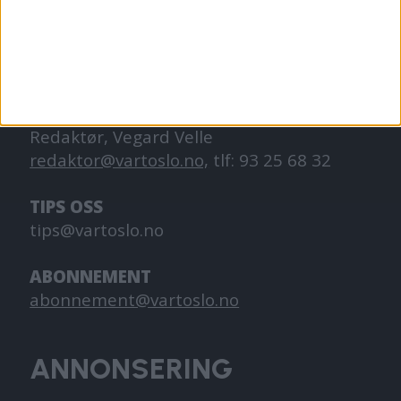
hverdagslivet i Oslo, fra der du bor, jobber
og går på skole.
KONTAKT OSS
Redaktør, Vegard Velle
redaktor@vartoslo.no,
tlf: 93 25 68 32
TIPS OSS
tips@vartoslo.no
ABONNEMENT
abonnement@vartoslo.no
ANNONSERING