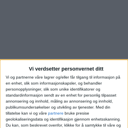
Vi verdsetter personvernet ditt
Vi og partnerne våre lagrer og/eller får tilgang til informasjon på
Rundhaugveien 3E har
en enhet, slik som informasjonskapsler, og behandler
personopplysninger, slik som unike identifikatorer og
fått nye eiere. Dette
standardinformasjon sendt av en enhet for personlig tilpasset
annonsering og innhold, måling av annonsering og innhold,
kostet boligen på
publikumsundersøkelser og utvikling av tjenester.
Med din
tillatelse kan vi og våre
partnere
bruke presise
geolokaliseringsdata og identifikasjon gjennom enhetsskanning.
Kjelsås
Du kan, som beskrevet ovenfor, klikke for å samtykke til våre og