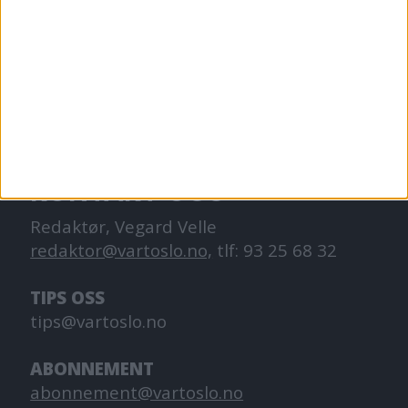
VårtOslo er avisa for deg med hjerte for
Oslo. Vi forteller historiene fra
hverdagslivet i Oslo, fra der du bor, jobber
og går på skole.
KONTAKT OSS
Redaktør, Vegard Velle
redaktor@vartoslo.no,
tlf: 93 25 68 32
TIPS OSS
tips@vartoslo.no
ABONNEMENT
abonnement@vartoslo.no