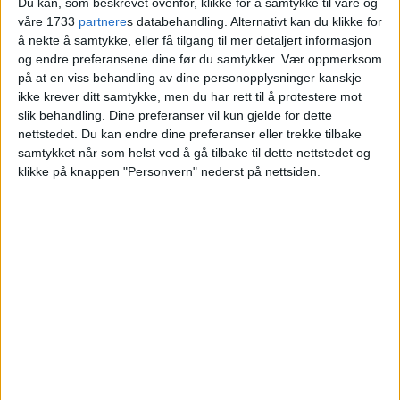
Du kan, som beskrevet ovenfor, klikke for å samtykke til våre og
våre 1733
partnere
s databehandling. Alternativt kan du klikke for
Blokkleilighet i Nydalen skiftet eier fra
å nekte å samtykke, eller få tilgang til mer detaljert informasjon
Jesper Vik til Lotta Vik.
og endre preferansene dine før du samtykker.
Vær oppmerksom
på at en viss behandling av dine personopplysninger kanskje
ikke krever ditt samtykke, men du har rett til å protestere mot
VårtOslo
slik behandling. Dine preferanser vil kun gjelde for dette
nettstedet. Du kan endre dine preferanser eller trekke tilbake
samtykket når som helst ved å gå tilbake til dette nettstedet og
klikke på knappen "Personvern" nederst på nettsiden.
05.07.2026 - 09:10
PUBLISERT
Nydalsveien 26B i Nydalen er nylig
solgt. Kjøper la 7.500.000 kroner på
bordet for å sikre eiendommen.