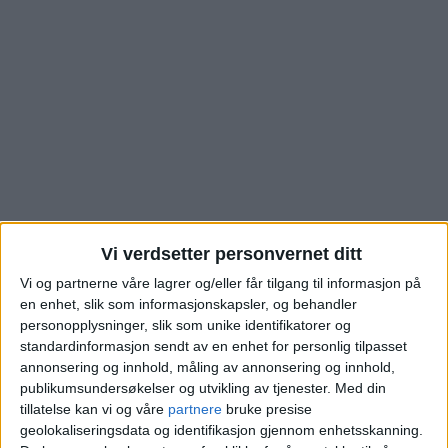
Vi verdsetter personvernet ditt
Bolighandelen i
Vi og partnerne våre lagrer og/eller får tilgang til informasjon på
en enhet, slik som informasjonskapsler, og behandler
Nydalsveien i Nydalen
personopplysninger, slik som unike identifikatorer og
standardinformasjon sendt av en enhet for personlig tilpasset
annonsering og innhold, måling av annonsering og innhold,
er akkurat registrert.
publikumsundersøkelser og utvikling av tjenester.
Med din
tillatelse kan vi og våre
partnere
bruke presise
Sjekk salgssummen
geolokaliseringsdata og identifikasjon gjennom enhetsskanning.