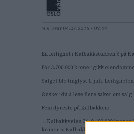
04.07.2026 - 09:14
PUBLISERT
En leilighet i Kalbakkstubben 6 på Ka
For 3.700.000 kroner gikk eiendommen
Salget ble tinglyst 1. juli. Leilighete
Ønsker du å lese flere saker om sal
Fem dyreste på Kalbakken:
1. Kalbakkveien 36, 9.600.000 kroner 
kroner 5. Kalbakkveien 17, 5.500.000