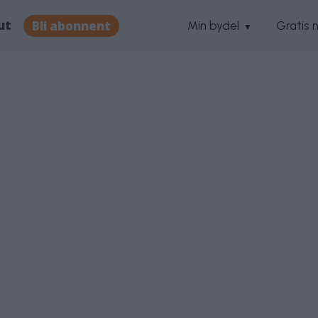
ut
Bli abonnent
Min bydel
Gratis 