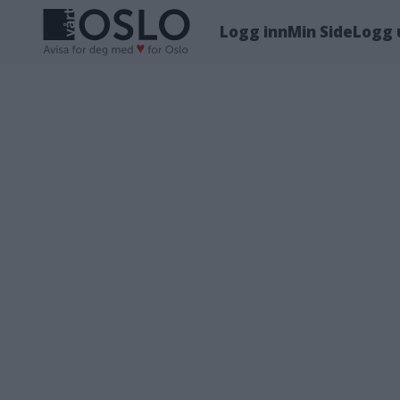
Logg inn
Min Side
Logg 