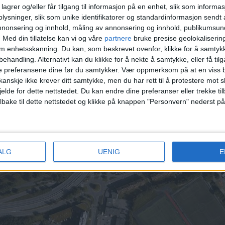
lagrer og/eller får tilgang til informasjon på en enhet, slik som informa
ysninger, slik som unike identifikatorer og standardinformasjon sendt 
annonsering og innhold, måling av annonsering og innhold, publikumsu
00 kroner 2. Christoffer Hellums vei 20, 3.000.000 krone
.
Med din tillatelse kan vi og våre
partnere
bruke presise geolokaliserin
om enhetsskanning. Du kan, som beskrevet ovenfor, klikke for å samtykk
3.190.000 kroner 5.
Christoffer Hellums vei 32
, 3.200.0
behandling. Alternativt kan du klikke for å nekte å samtykke, eller få tilga
e preferansene dine før du samtykker.
Vær oppmerksom på at en viss b
enne listen.
anskje ikke krever ditt samtykke, men du har rett til å protestere mot s
jelde for dette nettstedet. Du kan endre dine preferanser eller trekke t
49 andre boliger i 200 meters avstand fra denne eien
ilbake til dette nettstedet og klikke på knappen "Personvern" nederst på
roner.
åpne, offentlige data, og er av allmenn interesse for leserne av VårtOslo.
ALG
UENIG
E
. Den publiseres derfor uten menneskelig godkjenning, og merkes som automa