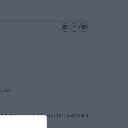
d her
.
900.000 kroner 4. Akerlia 18C, 6.600.000