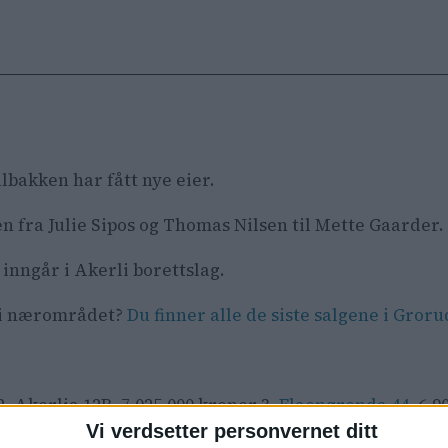
lbakken har fått nye eier.
 fra Julie Sipos og Thomas Nilsen til Mette Gaarder.
n inngår i Akerli borettslag.
g i nærområdet?
Du finner alle de siste salgene i Groru
2. Akerlia 12B, 7.025.000 kroner 3.
Flaengrenda 44
, 6.
Vi verdsetter personvernet ditt
 kroner