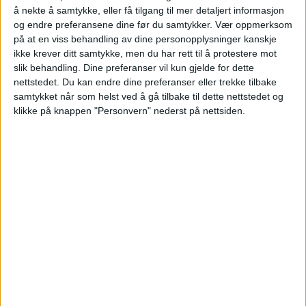
å nekte å samtykke, eller få tilgang til mer detaljert informasjon
Ammerudhellinga på
og endre preferansene dine før du samtykker.
Vær oppmerksom
på at en viss behandling av dine personopplysninger kanskje
Ammerud kostet
ikke krever ditt samtykke, men du har rett til å protestere mot
slik behandling. Dine preferanser vil kun gjelde for dette
nettstedet. Du kan endre dine preferanser eller trekke tilbake
Blokkleilighet på Ammerud skiftet eier fra
samtykket når som helst ved å gå tilbake til dette nettstedet og
Stine Skjærvik Jensen til Solveig Sæthre.
klikke på knappen "Personvern" nederst på nettsiden.
VårtOslo
21.06.2026 - 09:03
PUBLISERT
Ammerudhellinga 74 på Ammerud er nylig