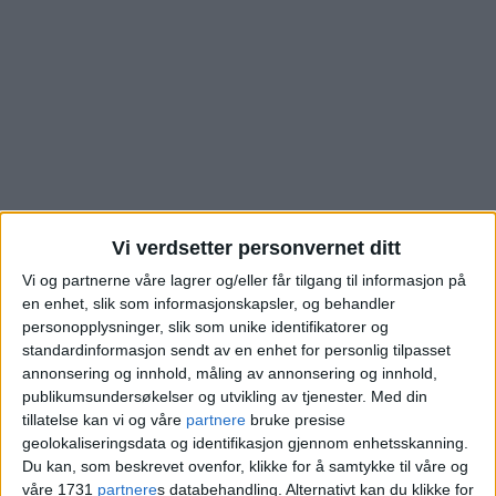
Vi verdsetter personvernet ditt
Vi og partnerne våre lagrer og/eller får tilgang til informasjon på
en enhet, slik som informasjonskapsler, og behandler
Den nye eieren har
personopplysninger, slik som unike identifikatorer og
standardinformasjon sendt av en enhet for personlig tilpasset
akkurat signert
annonsering og innhold, måling av annonsering og innhold,
publikumsundersøkelser og utvikling av tjenester.
Med din
papirene. Se hva
tillatelse kan vi og våre
partnere
bruke presise
geolokaliseringsdata og identifikasjon gjennom enhetsskanning.
boligen i
Du kan, som beskrevet ovenfor, klikke for å samtykke til våre og
våre 1731
partnere
s databehandling. Alternativt kan du klikke for