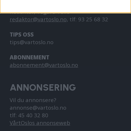
Redaktør, Vegard Velle
redaktor@vartoslo.no,
tlf: 93 25 68 32
TIPS OSS
tips@vartoslo.no
ABONNEMENT
abonnement@vartoslo.no
ANNONSERING
Vil du annonsere?
annonse@vartoslo.no
tlf: 45 40 32 80
VårtOslos annonseweb