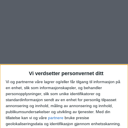
Vi verdsetter personvernet ditt
De nye eierne har
Vi og partnerne våre lagrer og/eller får tilgang til informasjon på
en enhet, slik som informasjonskapsler, og behandler
akkurat signert
personopplysninger, slik som unike identifikatorer og
standardinformasjon sendt av en enhet for personlig tilpasset
annonsering og innhold, måling av annonsering og innhold,
papirene. Se hva
publikumsundersøkelser og utvikling av tjenester.
Med din
tillatelse kan vi og våre
partnere
bruke presise
boligen i
geolokaliseringsdata og identifikasjon gjennom enhetsskanning.