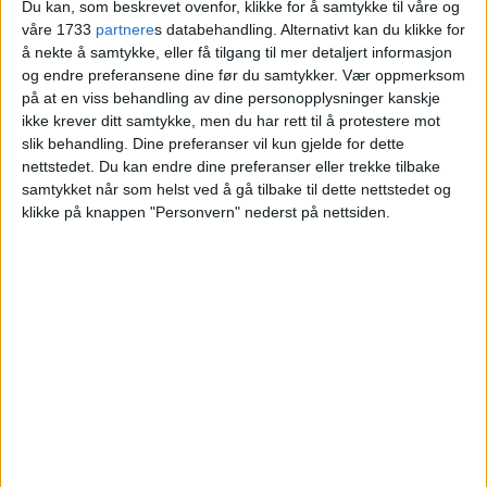
Du kan, som beskrevet ovenfor, klikke for å samtykke til våre og
Ravnkollbakken på
våre 1733
partnere
s databehandling. Alternativt kan du klikke for
å nekte å samtykke, eller få tilgang til mer detaljert informasjon
Romsås kostet
og endre preferansene dine før du samtykker.
Vær oppmerksom
på at en viss behandling av dine personopplysninger kanskje
ikke krever ditt samtykke, men du har rett til å protestere mot
Blokkleilighet på Romsås skiftet eiere fra
slik behandling. Dine preferanser vil kun gjelde for dette
Stig Rune Michelsen til Petar Tanevski og
nettstedet. Du kan endre dine preferanser eller trekke tilbake
samtykket når som helst ved å gå tilbake til dette nettstedet og
Elizabet Mitrevska.
klikke på knappen "Personvern" nederst på nettsiden.
VårtOslo
05.07.2026 - 09:03
PUBLISERT