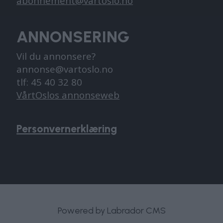
abonnement@vartoslo.no
ANNONSERING
Vil du annonsere?
annonse@vartoslo.no
tlf: 45 40 32 80
VårtOslos annonseweb
Personvernerklæring
Powered by Labrador CMS