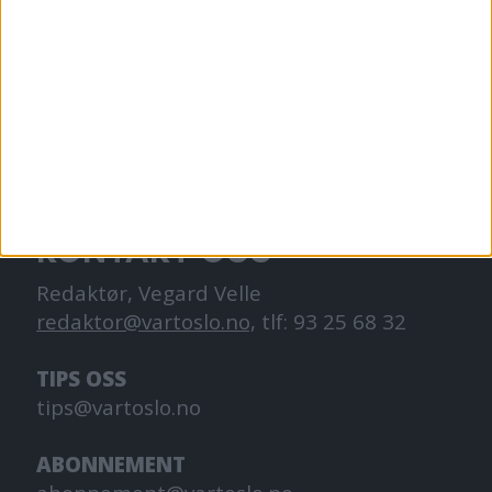
VårtOslo er avisa for deg med hjerte for
Oslo. Vi forteller historiene fra
hverdagslivet i Oslo, fra der du bor, jobber
og går på skole.
KONTAKT OSS
Redaktør, Vegard Velle
redaktor@vartoslo.no,
tlf: 93 25 68 32
TIPS OSS
tips@vartoslo.no
ABONNEMENT