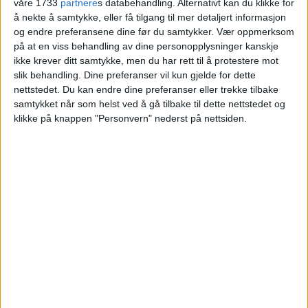
våre 1733
partnere
s databehandling. Alternativt kan du klikke for
å nekte å samtykke, eller få tilgang til mer detaljert informasjon
Blokkleilighet på Ammerud solgt fra Lisa
og endre preferansene dine før du samtykker.
Vær oppmerksom
Tollefsen til Marcus Akira Thangen Dahl.
på at en viss behandling av dine personopplysninger kanskje
ikke krever ditt samtykke, men du har rett til å protestere mot
slik behandling. Dine preferanser vil kun gjelde for dette
VårtOslo
nettstedet. Du kan endre dine preferanser eller trekke tilbake
samtykket når som helst ved å gå tilbake til dette nettstedet og
klikke på knappen "Personvern" nederst på nettsiden.
03.07.2026 - 09:03
PUBLISERT
Leiligheten i Ammerudveien 29D på
Ammerud ble nylig solgt for 3.450.000
kroner.