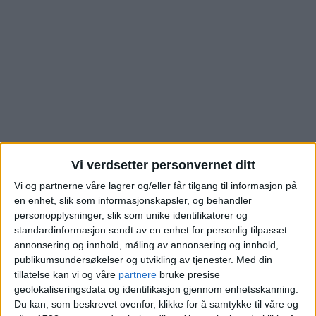
Vi verdsetter personvernet ditt
Vi og partnerne våre lagrer og/eller får tilgang til informasjon på
Boligen i
en enhet, slik som informasjonskapsler, og behandler
personopplysninger, slik som unike identifikatorer og
Ammerudveien på
standardinformasjon sendt av en enhet for personlig tilpasset
annonsering og innhold, måling av annonsering og innhold,
publikumsundersøkelser og utvikling av tjenester.
Med din
Ammerud er akkurat
tillatelse kan vi og våre
partnere
bruke presise
geolokaliseringsdata og identifikasjon gjennom enhetsskanning.
solgt – dette ble prisen
Du kan, som beskrevet ovenfor, klikke for å samtykke til våre og