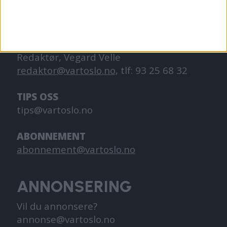
og går på skole.
KONTAKT OSS
Redaktør, Vegard Velle
redaktor@vartoslo.no,
tlf: 93 25 68 32
TIPS OSS
tips@vartoslo.no
ABONNEMENT
abonnement@vartoslo.no
ANNONSERING
Vil du annonsere?
annonse@vartoslo.no