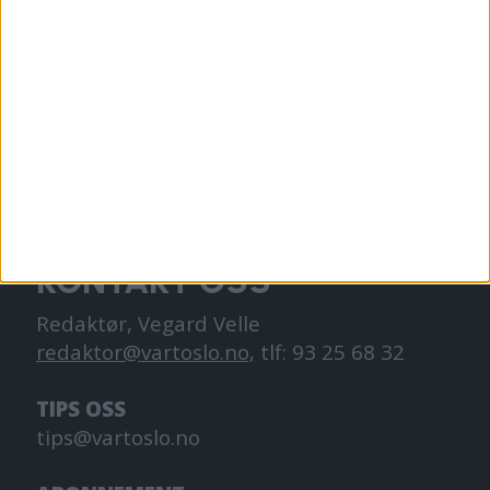
VårtOslo er avisa for deg med hjerte for
Oslo. Vi forteller historiene fra
hverdagslivet i Oslo, fra der du bor, jobber
og går på skole.
KONTAKT OSS
Redaktør, Vegard Velle
redaktor@vartoslo.no,
tlf: 93 25 68 32
TIPS OSS
tips@vartoslo.no