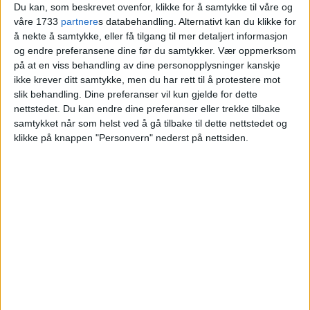
Du kan, som beskrevet ovenfor, klikke for å samtykke til våre og
kommunen nå
våre 1733
partnere
s databehandling. Alternativt kan du klikke for
å nekte å samtykke, eller få tilgang til mer detaljert informasjon
og endre preferansene dine før du samtykker.
Vær oppmerksom
Blokkleilighet på Tøyen skiftet eier fra Eva
på at en viss behandling av dine personopplysninger kanskje
Margit Haaland til Karen Skari Sagen.
ikke krever ditt samtykke, men du har rett til å protestere mot
slik behandling. Dine preferanser vil kun gjelde for dette
nettstedet. Du kan endre dine preferanser eller trekke tilbake
VårtOslo
samtykket når som helst ved å gå tilbake til dette nettstedet og
klikke på knappen "Personvern" nederst på nettsiden.
05.07.2026 - 09:12
PUBLISERT
Herslebs gate 14B på Tøyen er nylig
solgt. Kjøper la 4.575.000 kroner på