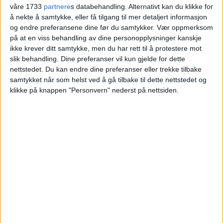
våre 1733
partnere
s databehandling. Alternativt kan du klikke for
boligmarkedet i
å nekte å samtykke, eller få tilgang til mer detaljert informasjon
og endre preferansene dine før du samtykker.
Vær oppmerksom
kommunen nå
på at en viss behandling av dine personopplysninger kanskje
ikke krever ditt samtykke, men du har rett til å protestere mot
slik behandling. Dine preferanser vil kun gjelde for dette
Blokkleilighet på Enerhaugen skiftet eier fra
nettstedet. Du kan endre dine preferanser eller trekke tilbake
Gina Kristensen Gjelten til Berit Gunnes.
samtykket når som helst ved å gå tilbake til dette nettstedet og
klikke på knappen "Personvern" nederst på nettsiden.
VårtOslo
05.07.2026 - 09:08
PUBLISERT
En leilighet i Enerhauggata 1 på