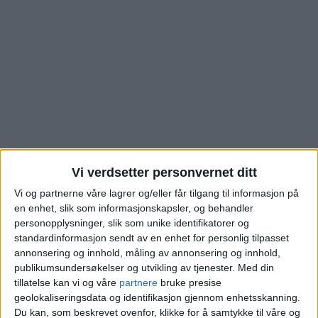
Vi verdsetter personvernet ditt
Vi og partnerne våre lagrer og/eller får tilgang til informasjon på
Se hva leilighet i
en enhet, slik som informasjonskapsler, og behandler
personopplysninger, slik som unike identifikatorer og
Enerhauggata på
standardinformasjon sendt av en enhet for personlig tilpasset
annonsering og innhold, måling av annonsering og innhold,
Enerhaugen nettopp er
publikumsundersøkelser og utvikling av tjenester.
Med din
tillatelse kan vi og våre
partnere
bruke presise
kjøpt for. Slik er
geolokaliseringsdata og identifikasjon gjennom enhetsskanning.
Du kan, som beskrevet ovenfor, klikke for å samtykke til våre og