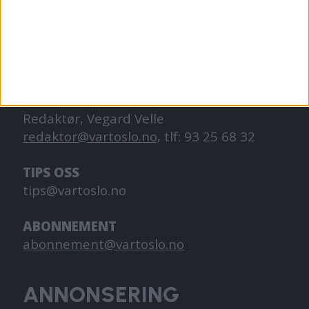
Oslo. Vi forteller historiene fra
hverdagslivet i Oslo, fra der du bor, jobber
og går på skole.
KONTAKT OSS
Redaktør, Vegard Velle
redaktor@vartoslo.no,
tlf: 93 25 68 32
TIPS OSS
tips@vartoslo.no
ABONNEMENT
abonnement@vartoslo.no
ANNONSERING