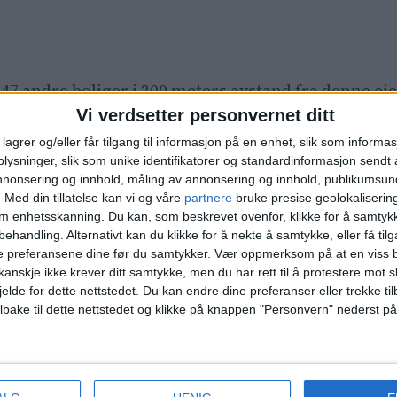
t 47 andre boliger i 200 meters avstand fra denne e
525.000 kroner.
Vi verdsetter personvernet ditt
lagrer og/eller får tilgang til informasjon på en enhet, slik som informa
lg i nærområdet?
Du finner alle de siste salgene i G
ysninger, slik som unike identifikatorer og standardinformasjon sendt 
annonsering og innhold, måling av annonsering og innhold, publikumsu
.
Med din tillatelse kan vi og våre
partnere
bruke presise geolokaliserin
om enhetsskanning. Du kan, som beskrevet ovenfor, klikke for å samtykk
behandling. Alternativt kan du klikke for å nekte å samtykke, eller få tilga
roner 2. Bertrand Narvesens vei 13, 16.760.000 kron
e preferansene dine før du samtykker.
Vær oppmerksom på at en viss b
5F
, 13.100.000 kroner 5.
Malerhaugveien 26D
, 12.20
anskje ikke krever ditt samtykke, men du har rett til å protestere mot s
jelde for dette nettstedet. Du kan endre dine preferanser eller trekke t
e listen.
ilbake til dette nettstedet og klikke på knappen "Personvern" nederst på