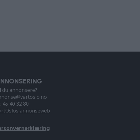
NNONSERING
il du annonsere?
nnonse@vartoslo.no
f: 45 40 32 80
årtOslos annonseweb
ersonvernerklæring