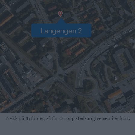
Trykk på flyfotoet, så får du opp stedsangivelsen i et kart.