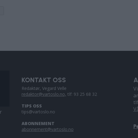
O
KONTAKT OSS
A
Redaktør, Vegard Velle
V
redaktor@vartoslo.no,
tlf: 93 25 68 32
a
tl
TIPS OSS
V
r
tips@vartoslo.no
ABONNEMENT
P
abonnement@vartoslo.no