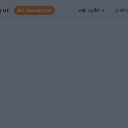
g ut
Bli abonnent
Min bydel
Grati