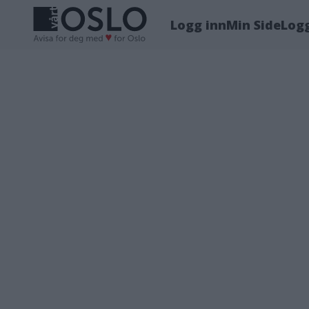
Logg inn
Min Side
Log