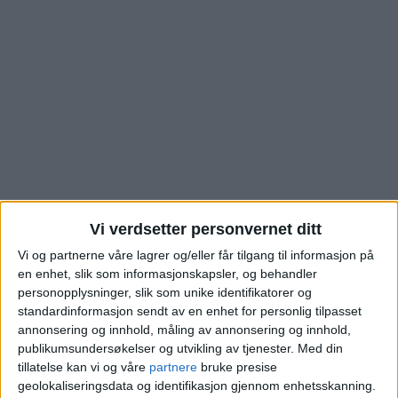
Vi verdsetter personvernet ditt
Se hva denne boligen i
Vi og partnerne våre lagrer og/eller får tilgang til informasjon på
en enhet, slik som informasjonskapsler, og behandler
Schweigaards gate i
personopplysninger, slik som unike identifikatorer og
standardinformasjon sendt av en enhet for personlig tilpasset
Gamlebyen ble kjøpt
annonsering og innhold, måling av annonsering og innhold,
publikumsundersøkelser og utvikling av tjenester.
Med din
tillatelse kan vi og våre
partnere
bruke presise
for
geolokaliseringsdata og identifikasjon gjennom enhetsskanning.