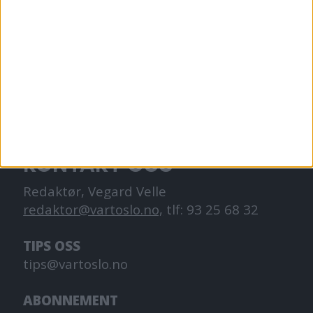
VårtOslo er avisa for deg med hjerte for
Oslo. Vi forteller historiene fra
hverdagslivet i Oslo, fra der du bor, jobber
og går på skole.
KONTAKT OSS
Redaktør, Vegard Velle
redaktor@vartoslo.no,
tlf: 93 25 68 32
TIPS OSS
tips@vartoslo.no
ABONNEMENT