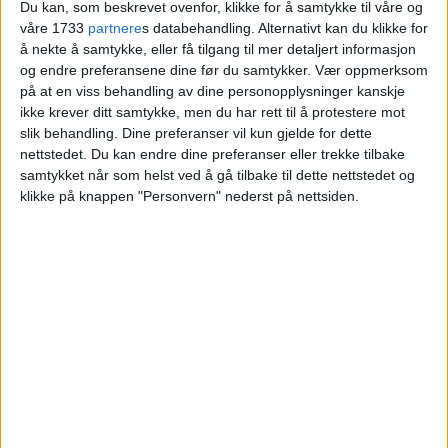
Du kan, som beskrevet ovenfor, klikke for å samtykke til våre og
våre 1733
partnere
s databehandling. Alternativt kan du klikke for
Blokkleilighet i Gamlebyen skiftet eier fra
å nekte å samtykke, eller få tilgang til mer detaljert informasjon
Rikke Kristine Hahn til Otto Ernst Ababao
og endre preferansene dine før du samtykker.
Vær oppmerksom
Backer.
på at en viss behandling av dine personopplysninger kanskje
ikke krever ditt samtykke, men du har rett til å protestere mot
slik behandling. Dine preferanser vil kun gjelde for dette
VårtOslo
nettstedet. Du kan endre dine preferanser eller trekke tilbake
samtykket når som helst ved å gå tilbake til dette nettstedet og
klikke på knappen "Personvern" nederst på nettsiden.
05.07.2026 - 09:04
PUBLISERT
Leiligheten i Schweigaards gate 76A i
Gamlebyen ble nylig solgt for 4.400.000
kroner.