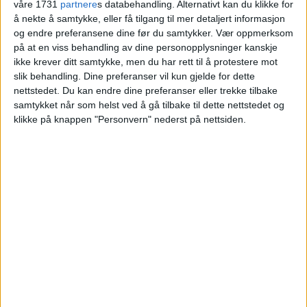
våre 1731
partnere
s databehandling. Alternativt kan du klikke for
å nekte å samtykke, eller få tilgang til mer detaljert informasjon
Blokkleilighet på Vålerenga solgt fra
og endre preferansene dine før du samtykker.
Vær oppmerksom
Svein Christiansen, Kjersti Trellevik og
på at en viss behandling av dine personopplysninger kanskje
Martin Reinhardt Aslaksen til Nicolai
ikke krever ditt samtykke, men du har rett til å protestere mot
Dogger.
slik behandling. Dine preferanser vil kun gjelde for dette
nettstedet. Du kan endre dine preferanser eller trekke tilbake
samtykket når som helst ved å gå tilbake til dette nettstedet og
VårtOslo
klikke på knappen "Personvern" nederst på nettsiden.
05.07.2026 - 09:12
PUBLISERT
Danmarks gate 10 på Vålerenga er nylig
solgt. Kjøper la 5.050.000 kroner på bordet