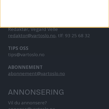
og går på skole.
KONTAKT OSS
Redaktør, Vegard Velle
redaktor@vartoslo.no,
tlf: 93 25 68 32
TIPS OSS
tips@vartoslo.no
ABONNEMENT
abonnement@vartoslo.no
ANNONSERING
Vil du annonsere?
annonse@vartoslo.no