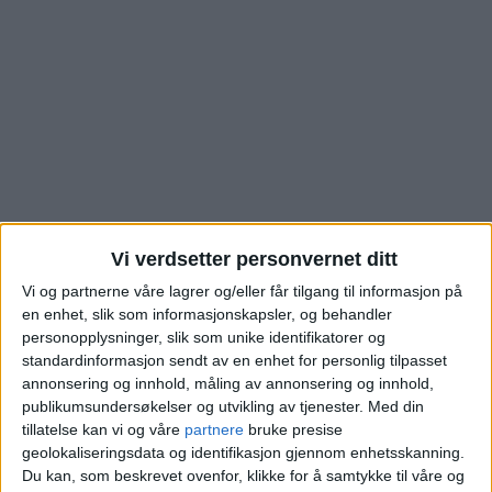
Vi verdsetter personvernet ditt
Vi og partnerne våre lagrer og/eller får tilgang til informasjon på
Nytt boligsalg i
en enhet, slik som informasjonskapsler, og behandler
personopplysninger, slik som unike identifikatorer og
Danmarks gate på
standardinformasjon sendt av en enhet for personlig tilpasset
annonsering og innhold, måling av annonsering og innhold,
publikumsundersøkelser og utvikling av tjenester.
Med din
Vålerenga. Dette ble
tillatelse kan vi og våre
partnere
bruke presise
geolokaliseringsdata og identifikasjon gjennom enhetsskanning.
prisen
Du kan, som beskrevet ovenfor, klikke for å samtykke til våre og