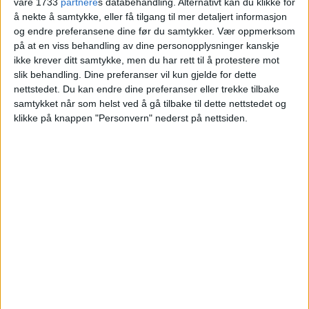
våre 1733
partnere
s databehandling. Alternativt kan du klikke for
Bergljot Owren til Andreas Hertzberg.
å nekte å samtykke, eller få tilgang til mer detaljert informasjon
og endre preferansene dine før du samtykker.
Vær oppmerksom
på at en viss behandling av dine personopplysninger kanskje
VårtOslo
ikke krever ditt samtykke, men du har rett til å protestere mot
slik behandling. Dine preferanser vil kun gjelde for dette
nettstedet. Du kan endre dine preferanser eller trekke tilbake
08.07.2026 - 09:05
samtykket når som helst ved å gå tilbake til dette nettstedet og
PUBLISERT
klikke på knappen "Personvern" nederst på nettsiden.
Leiligheten i Motzfeldts gate 8 på Grønland
ble nylig solgt for 4.950.000 kroner.
Ingjerd Bergljot Owren stod som selger,
mens Andreas Hertzberg er registrert som
nye eier.