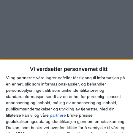
Vi verdsetter personvernet ditt
Vi og partnerne våre lagrer og/eller får tilgang til informasjon på
Leiligheten på
en enhet, slik som informasjonskapsler, og behandler
personopplysninger, slik som unike identifikatorer og
Grønland er nå solgt.
standardinformasjon sendt av en enhet for personlig tilpasset
annonsering og innhold, måling av annonsering og innhold,
publikumsundersøkelser og utvikling av tjenester.
Med din
Dette ble prisen
tillatelse kan vi og våre
partnere
bruke presise
geolokaliseringsdata og identifikasjon gjennom enhetsskanning.
Du kan, som beskrevet ovenfor, klikke for å samtykke til våre og
Blokkleilighet på Grønland solgt fra Ingjerd