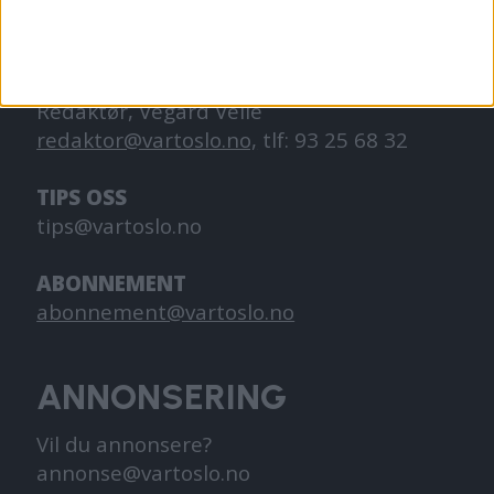
KONTAKT OSS
Redaktør, Vegard Velle
redaktor@vartoslo.no,
tlf: 93 25 68 32
TIPS OSS
tips@vartoslo.no
ABONNEMENT
abonnement@vartoslo.no
ANNONSERING
Vil du annonsere?
annonse@vartoslo.no