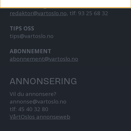
Redaktør, Vegard Velle
redaktor@vartoslo.no,
tlf: 93 25 68 32
TIPS OSS
tips@vartoslo.no
ABONNEMENT
abonnement@vartoslo.no
ANNONSERING
Vil du annonsere?
annonse@vartoslo.no
tlf: 45 40 32 80
VårtOslos annonseweb