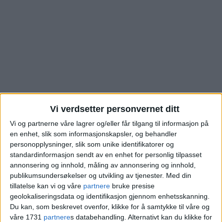
Vi verdsetter personvernet ditt
Vi og partnerne våre lagrer og/eller får tilgang til informasjon på
en enhet, slik som informasjonskapsler, og behandler
Boligen i Galgeberg på
personopplysninger, slik som unike identifikatorer og
standardinformasjon sendt av en enhet for personlig tilpasset
Vålerenga er akkurat
annonsering og innhold, måling av annonsering og innhold,
publikumsundersøkelser og utvikling av tjenester.
Med din
solgt – dette ble
tillatelse kan vi og våre
partnere
bruke presise
geolokaliseringsdata og identifikasjon gjennom enhetsskanning.
prisen
Du kan, som beskrevet ovenfor, klikke for å samtykke til våre og
våre 1731
partnere
s databehandling. Alternativt kan du klikke for