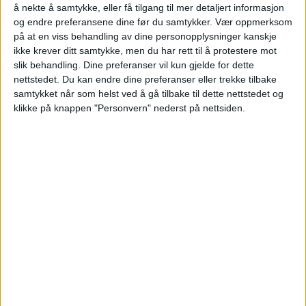
å nekte å samtykke, eller få tilgang til mer detaljert informasjon
Blokkleilighet på Vålerenga solgt fra
og endre preferansene dine før du samtykker.
Vær oppmerksom
på at en viss behandling av dine personopplysninger kanskje
Klara Carolina Svärling til Hannah
ikke krever ditt samtykke, men du har rett til å protestere mot
Matthews Celius.
slik behandling. Dine preferanser vil kun gjelde for dette
nettstedet. Du kan endre dine preferanser eller trekke tilbake
samtykket når som helst ved å gå tilbake til dette nettstedet og
VårtOslo
klikke på knappen "Personvern" nederst på nettsiden.
05.07.2026 - 09:04
PUBLISERT
Nylig ble salget av leiligheten med adressen
Galgeberg 3C på Vålerenga tinglyst.