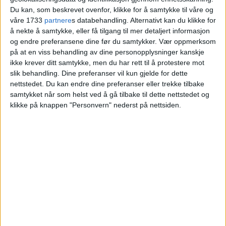
Kristian André Borstad til Selma S. Bruun-
Du kan, som beskrevet ovenfor, klikke for å samtykke til våre og
Olsen.
våre 1733
partnere
s databehandling. Alternativt kan du klikke for
å nekte å samtykke, eller få tilgang til mer detaljert informasjon
og endre preferansene dine før du samtykker.
Vær oppmerksom
VårtOslo
på at en viss behandling av dine personopplysninger kanskje
ikke krever ditt samtykke, men du har rett til å protestere mot
slik behandling. Dine preferanser vil kun gjelde for dette
nettstedet. Du kan endre dine preferanser eller trekke tilbake
04.07.2026 - 09:12
PUBLISERT
samtykket når som helst ved å gå tilbake til dette nettstedet og
klikke på knappen "Personvern" nederst på nettsiden.
Salget av leiligheten med adressen
Haxthausens gate 15B på Frogner er nå
tinglyst.