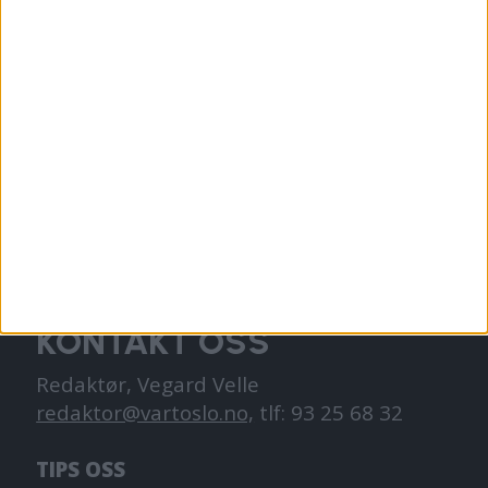
VårtOslo er avisa for deg med hjerte for
Oslo. Vi forteller historiene fra
hverdagslivet i Oslo, fra der du bor, jobber
og går på skole.
KONTAKT OSS
Redaktør, Vegard Velle
redaktor@vartoslo.no,
tlf: 93 25 68 32
TIPS OSS