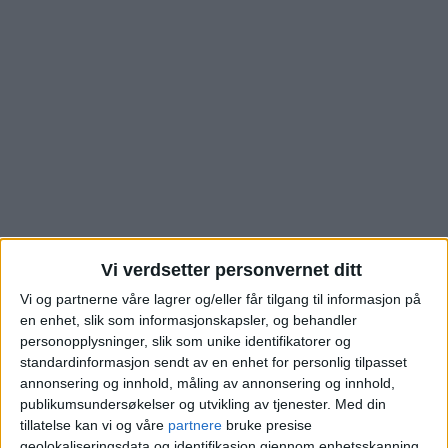
Vi verdsetter personvernet ditt
Se hva kjøperne av
Vi og partnerne våre lagrer og/eller får tilgang til informasjon på
en enhet, slik som informasjonskapsler, og behandler
denne boligen på
personopplysninger, slik som unike identifikatorer og
standardinformasjon sendt av en enhet for personlig tilpasset
Frogner måtte ut med
annonsering og innhold, måling av annonsering og innhold,
publikumsundersøkelser og utvikling av tjenester.
Med din
tillatelse kan vi og våre
partnere
bruke presise
Blokkleilighet på Frogner skiftet eier fra
geolokaliseringsdata og identifikasjon gjennom enhetsskanning.