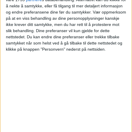
Norenberg Stenersen til Jørgen Klophmann
å nekte å samtykke, eller få tilgang til mer detaljert informasjon
og Ingeborg Gjersdal.
og endre preferansene dine før du samtykker.
Vær oppmerksom
på at en viss behandling av dine personopplysninger kanskje
ikke krever ditt samtykke, men du har rett til å protestere mot
VårtOslo
slik behandling. Dine preferanser vil kun gjelde for dette
nettstedet. Du kan endre dine preferanser eller trekke tilbake
samtykket når som helst ved å gå tilbake til dette nettstedet og
klikke på knappen "Personvern" nederst på nettsiden.
08.07.2026 - 09:08
PUBLISERT
En leilighet i Huitfeldts gate 13A i Vika er
solgt for 8.400.000 kroner.
Selger er Annie Norenberg Stenersen, og
kjøpere er Jørgen Klophmann og Ingeborg