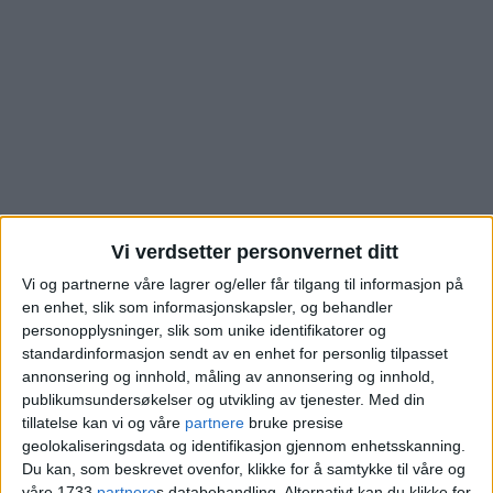
Vi verdsetter personvernet ditt
Vi og partnerne våre lagrer og/eller får tilgang til informasjon på
Se hva denne boligen i
en enhet, slik som informasjonskapsler, og behandler
personopplysninger, slik som unike identifikatorer og
standardinformasjon sendt av en enhet for personlig tilpasset
Huitfeldts gate i Vika
annonsering og innhold, måling av annonsering og innhold,
publikumsundersøkelser og utvikling av tjenester.
Med din
ble kjøpt for
tillatelse kan vi og våre
partnere
bruke presise
geolokaliseringsdata og identifikasjon gjennom enhetsskanning.
Du kan, som beskrevet ovenfor, klikke for å samtykke til våre og
Blokkleilighet i Vika skiftet eiere fra Annie
våre 1733
partnere
s databehandling. Alternativt kan du klikke for