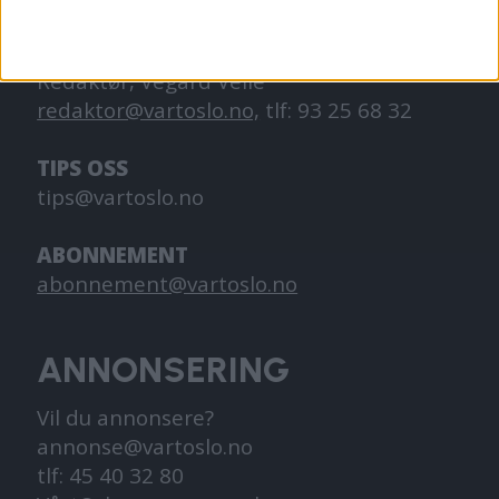
KONTAKT OSS
Redaktør, Vegard Velle
redaktor@vartoslo.no,
tlf: 93 25 68 32
TIPS OSS
tips@vartoslo.no
ABONNEMENT
abonnement@vartoslo.no
ANNONSERING
Vil du annonsere?
annonse@vartoslo.no
tlf: 45 40 32 80