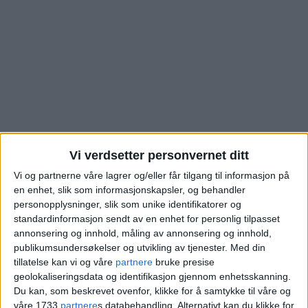
Vi verdsetter personvernet ditt
Vi og partnerne våre lagrer og/eller får tilgang til informasjon på
en enhet, slik som informasjonskapsler, og behandler
Se hva denne boligen i
personopplysninger, slik som unike identifikatorer og
standardinformasjon sendt av en enhet for personlig tilpasset
Arbos gate på
annonsering og innhold, måling av annonsering og innhold,
publikumsundersøkelser og utvikling av tjenester.
Med din
Majorstuen ble solgt
tillatelse kan vi og våre
partnere
bruke presise
geolokaliseringsdata og identifikasjon gjennom enhetsskanning.
for
Du kan, som beskrevet ovenfor, klikke for å samtykke til våre og
våre 1733
partnere
s databehandling. Alternativt kan du klikke for