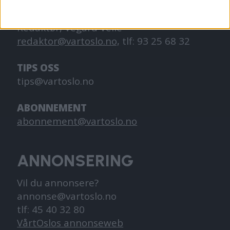
KONTAKT OSS
Redaktør, Vegard Velle
redaktor@vartoslo.no,
tlf: 93 25 68 32
TIPS OSS
tips@vartoslo.no
ABONNEMENT
abonnement@vartoslo.no
ANNONSERING
Vil du annonsere?
annonse@vartoslo.no
tlf: 45 40 32 80
VårtOslos annonseweb