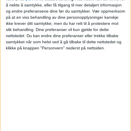
å nekte å samtykke, eller få tilgang til mer detaljert informasjon
Blokkleilighet på Majorstuen skiftet eiere fra
og endre preferansene dine før du samtykker.
Vær oppmerksom
Babette Maloney til Muktar Mamarpur og
på at en viss behandling av dine personopplysninger kanskje
ikke krever ditt samtykke, men du har rett til å protestere mot
Elis Øzen.
slik behandling. Dine preferanser vil kun gjelde for dette
nettstedet. Du kan endre dine preferanser eller trekke tilbake
VårtOslo
samtykket når som helst ved å gå tilbake til dette nettstedet og
klikke på knappen "Personvern" nederst på nettsiden.
04.07.2026 - 09:17
PUBLISERT
Leiligheten i Arbos gate 2A på Majorstuen
har skiftet eiere.