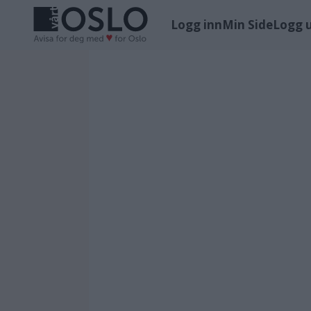
Logg inn
Min Side
Logg 