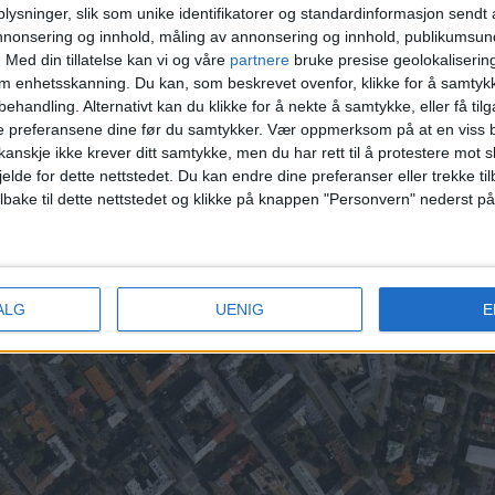
Ingelbrecht Knudssøns gate 1, 2.900.000 kroner 3.
Vibes 
ysninger, slik som unike identifikatorer og standardinformasjon sendt 
Rosenborggata 9A, 3.000.000 kroner
annonsering og innhold, måling av annonsering og innhold, publikumsu
.
Med din tillatelse kan vi og våre
partnere
bruke presise geolokaliserin
om enhetsskanning. Du kan, som beskrevet ovenfor, klikke for å samtykk
ne listen.
behandling. Alternativt kan du klikke for å nekte å samtykke, eller få tilga
e preferansene dine før du samtykker.
Vær oppmerksom på at en viss b
255 andre boliger i 200 meters avstand fra denne eie
anskje ikke krever ditt samtykke, men du har rett til å protestere mot s
00.000 kroner.
jelde for dette nettstedet. Du kan endre dine preferanser eller trekke t
ilbake til dette nettstedet og klikke på knappen "Personvern" nederst på
tet i åpne, offentlige data, og er av allmenn interesse for lesern
gelsett og artikkelmaler. Den publiseres derfor uten menneskelig
ALG
UENIG
E