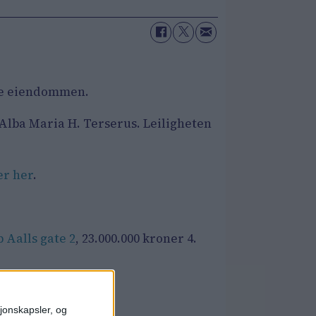
ikre eiendommen.
r Alba Maria H. Terserus. Leiligheten
er her
.
b Aalls gate 2
, 23.000.000 kroner 4.
sjonskapsler, og