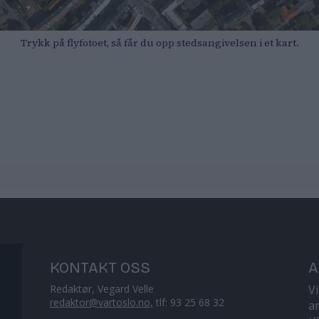
Trykk på flyfotoet, så får du opp stedsangivelsen i et kart.
KONTAKT OSS
A
Redaktør, Vegard Velle
V
redaktor@vartoslo.no,
tlf: 93 25 68 32
a