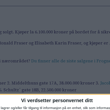
g solgt. Kjøper la 6.100.000 kroner på bordet for å s
er Ronald Fraser og Elisabeth Karin Fraser, og kjøper e
g i nærområdet?
Du finner alle de siste salgene i Frogn
ner 2. Middelthuns gate 17A, 38.000.000 kroner 3.
Jaco
5. Schultz´ gate 18B, 22.500.000 kroner
Vi verdsetter personvernet ditt
lagrer og/eller får tilgang til informasjon på en enhet, slik som informa