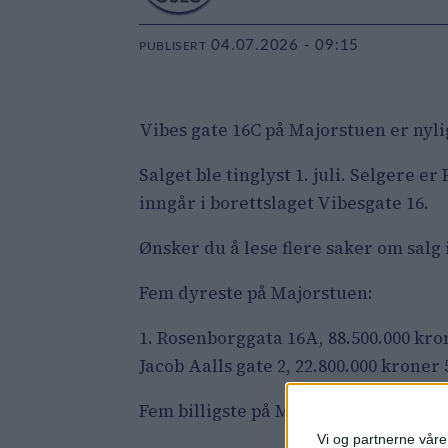
04.07.2026 - 09:15
PUBLISERT
Vibes gate 16C på Majorstuen er nyli
Salget ble tinglyst 1. juli. Selgere 
inngår i borettslaget Vibesgate 16.
Ønsker du å lese flere saker om sal
Fem dyreste på Majorstuen:
1. Rosenborggata 16A, 88.500.000 kro
Jacob Aalls gate 2, 22.800.000 kroner 
Fem billigste på Majorstuen:
Vi og partnerne våre 