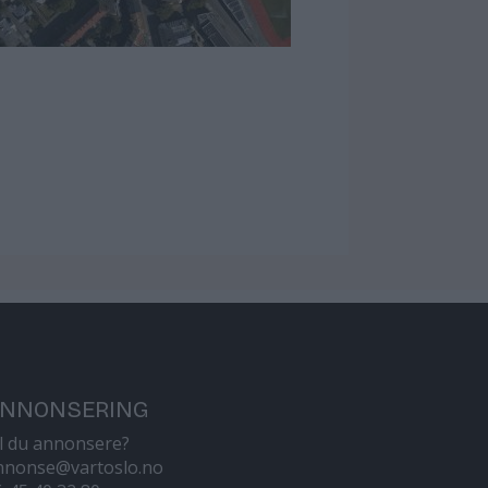
NNONSERING
il du annonsere?
nnonse@vartoslo.no