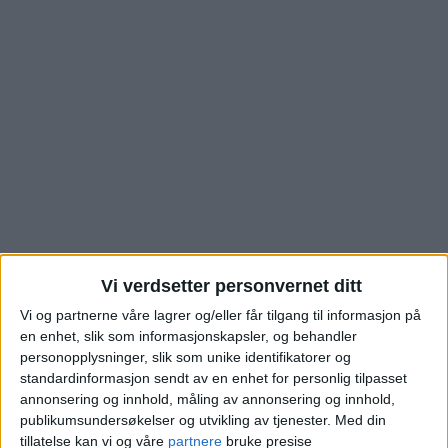
Kvadratmeterprisen på
Vi verdsetter personvernet ditt
Vi og partnerne våre lagrer og/eller får tilgang til informasjon på
denne leiligheten i
en enhet, slik som informasjonskapsler, og behandler
personopplysninger, slik som unike identifikatorer og
Munkedamsveien er
standardinformasjon sendt av en enhet for personlig tilpasset
annonsering og innhold, måling av annonsering og innhold,
dramatisk lavere enn
publikumsundersøkelser og utvikling av tjenester.
Med din
tillatelse kan vi og våre
partnere
bruke presise