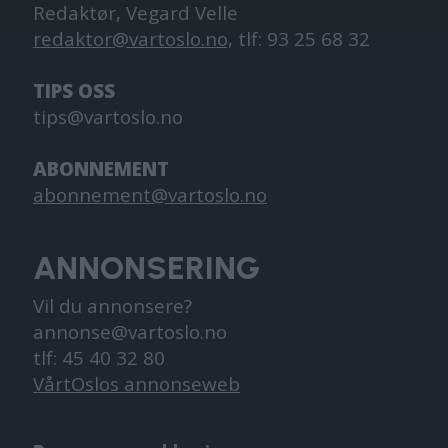
Redaktør, Vegard Velle
redaktor@vartoslo.no,
tlf: 93 25 68 32
TIPS OSS
tips@vartoslo.no
ABONNEMENT
abonnement@vartoslo.no
ANNONSERING
Vil du annonsere?
annonse@vartoslo.no
tlf: 45 40 32 80
VårtOslos annonseweb