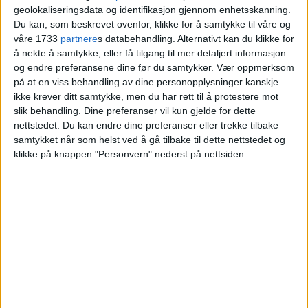
geolokaliseringsdata og identifikasjon gjennom enhetsskanning.
snittet for Skillebekk
Du kan, som beskrevet ovenfor, klikke for å samtykke til våre og
våre 1733
partnere
s databehandling. Alternativt kan du klikke for
å nekte å samtykke, eller få tilgang til mer detaljert informasjon
Blokkleilighet på Skillebekk solgt fra As
og endre preferansene dine før du samtykker.
Vær oppmerksom
Jagvin til Frederik Frausing Mørk og Marte
på at en viss behandling av dine personopplysninger kanskje
Ege.
ikke krever ditt samtykke, men du har rett til å protestere mot
slik behandling. Dine preferanser vil kun gjelde for dette
nettstedet. Du kan endre dine preferanser eller trekke tilbake
VårtOslo
samtykket når som helst ved å gå tilbake til dette nettstedet og
klikke på knappen "Personvern" nederst på nettsiden.
04.07.2026 - 09:06
PUBLISERT
En leilighet i Munkedamsveien 82A på