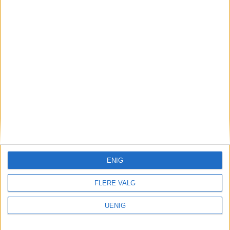
Juels gate 6
, 19.300.000 kroner
Fem billigste på Skillebekk:
1. Parkveien 76A, 2.800.000 kroner 2.
Munkedamsveien 61, 3.200.000 kroner 3.
Reichweins gate 8C, 3.400.000 kroner 4.
Svoldergata 4, 3.500.000 kroner 5.
Parkveien 64
, 3.600.000 kroner
ENIG
Munkedamsveien 82A er nummer 52 på
denne listen.
FLERE VALG
UENIG
De siste tolv månedene er det solgt 45