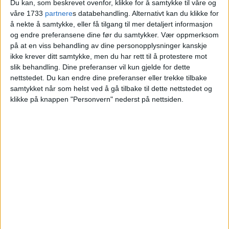
Du kan, som beskrevet ovenfor, klikke for å samtykke til våre og
Catalina Holding AS til Elias Haugstad, Lena
våre 1733
partnere
s databehandling. Alternativt kan du klikke for
Aas og Jarle Haugstad.
å nekte å samtykke, eller få tilgang til mer detaljert informasjon
og endre preferansene dine før du samtykker.
Vær oppmerksom
på at en viss behandling av dine personopplysninger kanskje
VårtOslo
ikke krever ditt samtykke, men du har rett til å protestere mot
slik behandling. Dine preferanser vil kun gjelde for dette
nettstedet. Du kan endre dine preferanser eller trekke tilbake
samtykket når som helst ved å gå tilbake til dette nettstedet og
04.07.2026 - 09:19
PUBLISERT
klikke på knappen "Personvern" nederst på nettsiden.
Leiligheten i Fuglehauggata 11 på
Frogner ble nylig solgt for 3.990.000
kroner.