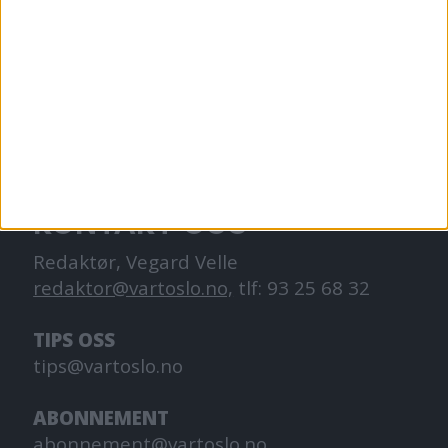
VårtOslo er avisa for deg med hjerte for
Oslo. Vi forteller historiene fra
hverdagslivet i Oslo, fra der du bor, jobber
og går på skole.
KONTAKT OSS
Redaktør, Vegard Velle
redaktor@vartoslo.no,
tlf: 93 25 68 32
TIPS OSS
tips@vartoslo.no
ABONNEMENT
abonnement@vartoslo.no