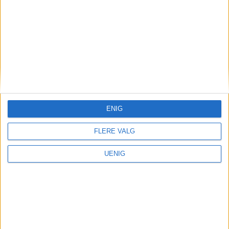
Fem billigste på Frogner:
1. Drammensveien 119B, 1.435.000
kroner 2.
Drammensveien 119
, 2.065.000
kroner 3. Tostrups gate 22B, 2.990.000
kroner 4. Frederik Stangs gate 33,
ENIG
3.100.000 kroner 5. Frederik Stangs gate
FLERE VALG
33, 3.150.000 kroner
UENIG
Fuglehauggata 11 er nummer 59 på denne
listen.
Derfor publiserer vi boligsakene
Opplysningene i artiklene om boligsalg er hentet i