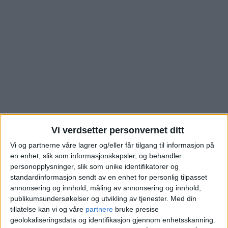
Vi verdsetter personvernet ditt
Fuglehauggata: Se hva
Vi og partnerne våre lagrer og/eller får tilgang til informasjon på
en enhet, slik som informasjonskapsler, og behandler
denne Frogner-boligen
personopplysninger, slik som unike identifikatorer og
standardinformasjon sendt av en enhet for personlig tilpasset
annonsering og innhold, måling av annonsering og innhold,
gikk for
publikumsundersøkelser og utvikling av tjenester.
Med din
tillatelse kan vi og våre
partnere
bruke presise
geolokaliseringsdata og identifikasjon gjennom enhetsskanning.
Blokkleilighet på Frogner skiftet eiere fra