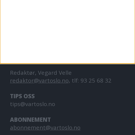
VårtOslo er avisa for deg med hjerte for
Oslo. Vi forteller historiene fra
hverdagslivet i Oslo, fra der du bor, jobber
og går på skole.
KONTAKT OSS
Redaktør, Vegard Velle
redaktor@vartoslo.no,
tlf: 93 25 68 32
TIPS OSS
tips@vartoslo.no
ABONNEMENT
abonnement@vartoslo.no