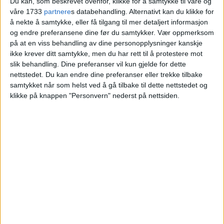
Du kan, som beskrevet ovenfor, klikke for å samtykke til våre og
på Majorstuen kostet
våre 1733
partnere
s databehandling. Alternativt kan du klikke for
å nekte å samtykke, eller få tilgang til mer detaljert informasjon
og endre preferansene dine før du samtykker.
Vær oppmerksom
Blokkleilighet på Majorstuen solgt fra Mari
på at en viss behandling av dine personopplysninger kanskje
Negård Thorud og Henrik Morset til May-
ikke krever ditt samtykke, men du har rett til å protestere mot
slik behandling. Dine preferanser vil kun gjelde for dette
Katharina N. Syversen og Kjetil Syversen.
nettstedet. Du kan endre dine preferanser eller trekke tilbake
samtykket når som helst ved å gå tilbake til dette nettstedet og
VårtOslo
klikke på knappen "Personvern" nederst på nettsiden.
05.07.2026 - 09:12
PUBLISERT
Leiligheten i Sorgenfrigata 1A på