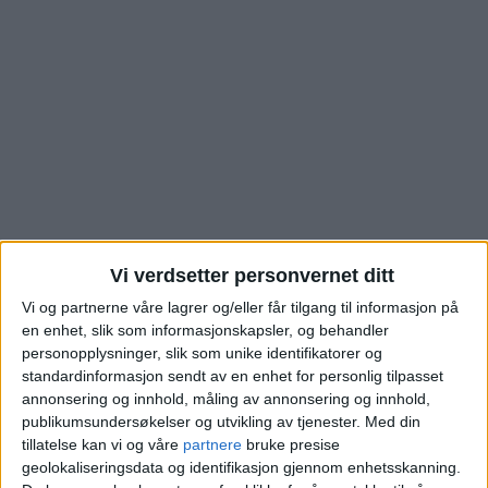
Vi verdsetter personvernet ditt
De nye eierne har
Vi og partnerne våre lagrer og/eller får tilgang til informasjon på
en enhet, slik som informasjonskapsler, og behandler
akkurat signert
personopplysninger, slik som unike identifikatorer og
standardinformasjon sendt av en enhet for personlig tilpasset
annonsering og innhold, måling av annonsering og innhold,
papirene. Se hva
publikumsundersøkelser og utvikling av tjenester.
Med din
tillatelse kan vi og våre
partnere
bruke presise
boligen i Sorgenfrigata
geolokaliseringsdata og identifikasjon gjennom enhetsskanning.