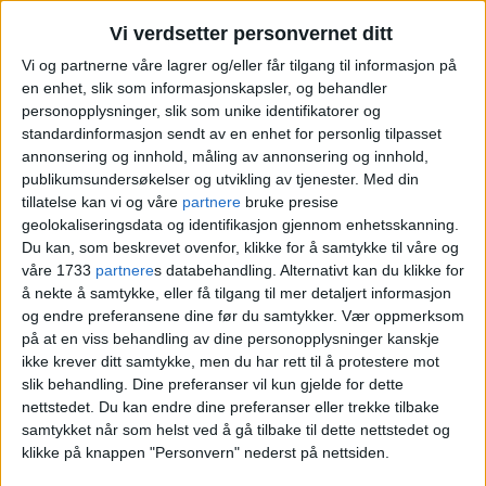
Vi verdsetter personvernet ditt
Vi og partnerne våre lagrer og/eller får tilgang til informasjon på
08.07.2026 - 09:17
PUBLISERT
en enhet, slik som informasjonskapsler, og behandler
personopplysninger, slik som unike identifikatorer og
standardinformasjon sendt av en enhet for personlig tilpasset
annonsering og innhold, måling av annonsering og innhold,
publikumsundersøkelser og utvikling av tjenester.
Med din
tillatelse kan vi og våre
partnere
bruke presise
geolokaliseringsdata og identifikasjon gjennom enhetsskanning.
Artist
Maria Viktoria Mena
(40) og
Du kan, som beskrevet ovenfor, klikke for å samtykke til våre og
mannen
Morten Kleppa
(39) betalte
våre 1733
partnere
s databehandling. Alternativt kan du klikke for
å nekte å samtykke, eller få tilgang til mer detaljert informasjon
17.400.000 kroner til selger Hilde
og endre preferansene dine før du samtykker.
Vær oppmerksom
på at en viss behandling av dine personopplysninger kanskje
Reiersen for enebolig i Engebråtveien 28.
ikke krever ditt samtykke, men du har rett til å protestere mot
slik behandling. Dine preferanser vil kun gjelde for dette
Etter 18 år i leilighet på Grünerløkka
nettstedet. Du kan endre dine preferanser eller trekke tilbake
samtykket når som helst ved å gå tilbake til dette nettstedet og
starter artisten et nytt kapittel med hus og
klikke på knappen "Personvern" nederst på nettsiden.
hage.