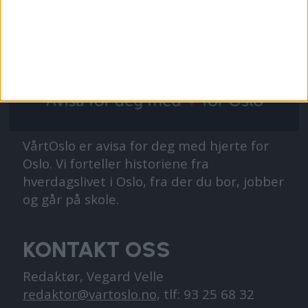
VårtOslo er avisa for deg med hjerte for
Oslo. Vi forteller historiene fra
hverdagslivet i Oslo, fra der du bor, jobber
og går på skole.
KONTAKT OSS
Redaktør, Vegard Velle
redaktor@vartoslo.no,
tlf: 93 25 68 32