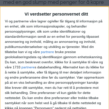
med en god slump med penger for å kapre
den råflotte leiligheten i Jacob Aalls gate på
Majorstuen.
Vi verdsetter personvernet ditt
Vi og partnerne våre lagrer og/eller får tilgang til informasjon på
en enhet, slik som informasjonskapsler, og behandler
VårtOslo
personopplysninger, slik som unike identifikatorer og
standardinformasjon sendt av en enhet for personlig tilpasset
annonsering og innhold, måling av annonsering og innhold,
08.07.2026 - 09:13
publikumsundersøkelser og utvikling av tjenester.
Med din
PUBLISERT
tillatelse kan vi og våre
partnere
bruke presise
geolokaliseringsdata og identifikasjon gjennom enhetsskanning.
Du kan, som beskrevet ovenfor, klikke for å samtykke til våre og
våre 1733
partnere
s databehandling. Alternativt kan du klikke for
å nekte å samtykke, eller få tilgang til mer detaljert informasjon
og endre preferansene dine før du samtykker.
Vær oppmerksom
Salget av leiligheten på adressen Jacob
på at en viss behandling av dine personopplysninger kanskje
ikke krever ditt samtykke, men du har rett til å protestere mot
Aalls gate 14B på Majorstuen er nå
slik behandling. Dine preferanser vil kun gjelde for dette
nettstedet. Du kan endre dine preferanser eller trekke tilbake
tinglyst.
samtykket når som helst ved å gå tilbake til dette nettstedet og
klikke på knappen "Personvern" nederst på nettsiden.