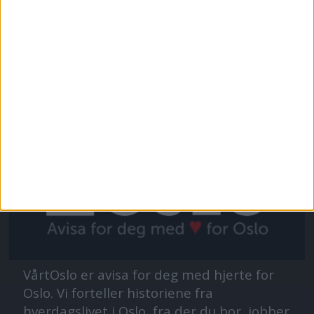
VårtOslo er avisa for deg med hjerte for
Oslo. Vi forteller historiene fra
hverdagslivet i Oslo, fra der du bor, jobber