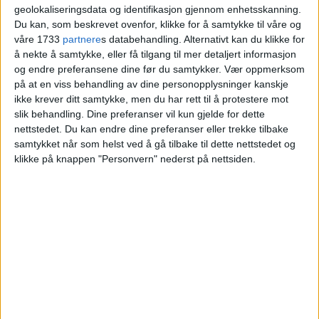
geolokaliseringsdata og identifikasjon gjennom enhetsskanning.
Selvbyggerveien
Du kan, som beskrevet ovenfor, klikke for å samtykke til våre og
våre 1733
partnere
s databehandling. Alternativt kan du klikke for
å nekte å samtykke, eller få tilgang til mer detaljert informasjon
Blokkleilighet på Tonsenhagen solgt fra Kent
og endre preferansene dine før du samtykker.
Vær oppmerksom
Andre Petersson og Sandra M. Momcilovic-
på at en viss behandling av dine personopplysninger kanskje
Pson til Nathan Thomas Mclellan og
ikke krever ditt samtykke, men du har rett til å protestere mot
Henriette A. Mclellan.
slik behandling. Dine preferanser vil kun gjelde for dette
nettstedet. Du kan endre dine preferanser eller trekke tilbake
samtykket når som helst ved å gå tilbake til dette nettstedet og
VårtOslo
klikke på knappen "Personvern" nederst på nettsiden.
27.06.2026 - 09:05
PUBLISERT
En leilighet i Selvbyggerveien 84 på