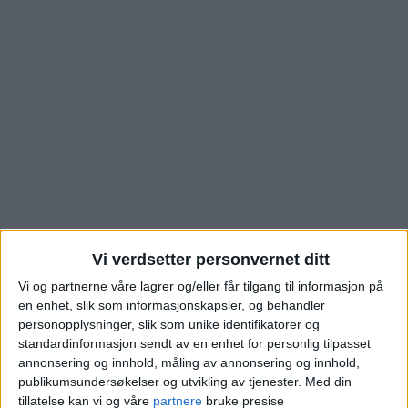
Tonsenhagen: Se hvor
Vi verdsetter personvernet ditt
Vi og partnerne våre lagrer og/eller får tilgang til informasjon på
mye la kjøperen på
en enhet, slik som informasjonskapsler, og behandler
personopplysninger, slik som unike identifikatorer og
bordet for å kapre
standardinformasjon sendt av en enhet for personlig tilpasset
annonsering og innhold, måling av annonsering og innhold,
denne leiligheten i
publikumsundersøkelser og utvikling av tjenester.
Med din
tillatelse kan vi og våre
partnere
bruke presise