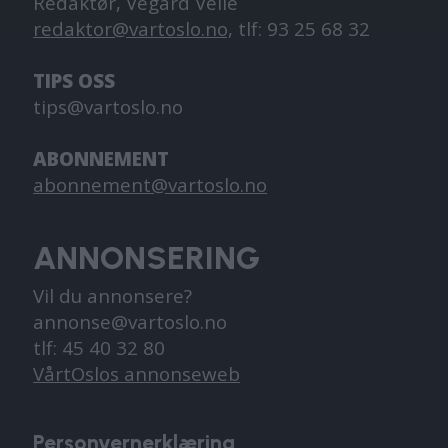
Redaktør, Vegard Velle
redaktor@vartoslo.no,
tlf: 93 25 68 32
TIPS OSS
tips@vartoslo.no
ABONNEMENT
abonnement@vartoslo.no
ANNONSERING
Vil du annonsere?
annonse@vartoslo.no
tlf: 45 40 32 80
VårtOslos annonseweb
Personvernerklæring