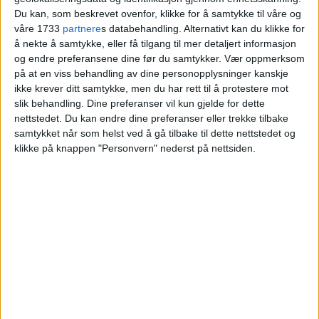
andre salg i nærhet
Du kan, som beskrevet ovenfor, klikke for å samtykke til våre og
våre 1733
partnere
s databehandling. Alternativt kan du klikke for
å nekte å samtykke, eller få tilgang til mer detaljert informasjon
Blokkleilighet på Vollebekk solgt fra Mona
og endre preferansene dine før du samtykker.
Vær oppmerksom
på at en viss behandling av dine personopplysninger kanskje
Øderud og Mette Øderud Stareng til Eirik
ikke krever ditt samtykke, men du har rett til å protestere mot
Solbakken og Michele Calvisi.
slik behandling. Dine preferanser vil kun gjelde for dette
nettstedet. Du kan endre dine preferanser eller trekke tilbake
samtykket når som helst ved å gå tilbake til dette nettstedet og
VårtOslo
klikke på knappen "Personvern" nederst på nettsiden.
05.07.2026 - 09:13
PUBLISERT
Nylig ble salget av leiligheten med