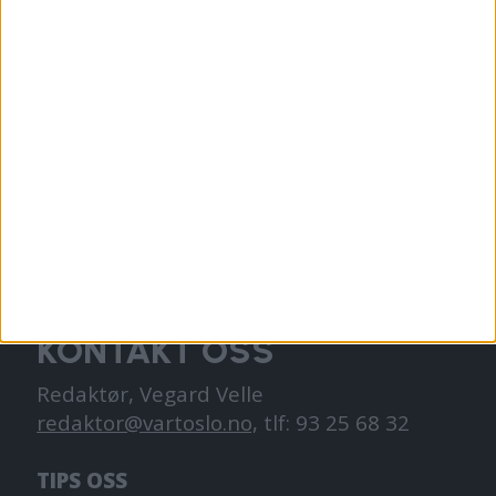
VårtOslo er avisa for deg med hjerte for
Oslo. Vi forteller historiene fra
hverdagslivet i Oslo, fra der du bor, jobber
og går på skole.
KONTAKT OSS
Redaktør, Vegard Velle
redaktor@vartoslo.no,
tlf: 93 25 68 32
TIPS OSS