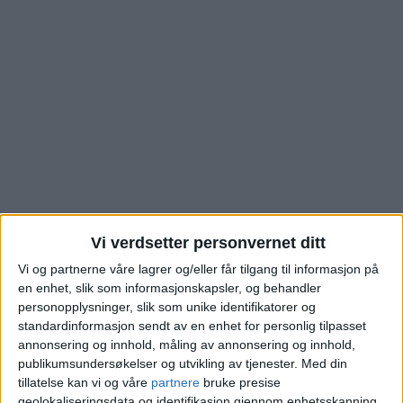
Vi verdsetter personvernet ditt
Se hva leilighet i
Vi og partnerne våre lagrer og/eller får tilgang til informasjon på
en enhet, slik som informasjonskapsler, og behandler
Midtveien på
personopplysninger, slik som unike identifikatorer og
standardinformasjon sendt av en enhet for personlig tilpasset
Vollebekk gikk for.
annonsering og innhold, måling av annonsering og innhold,
publikumsundersøkelser og utvikling av tjenester.
Med din
Sammenlign med
tillatelse kan vi og våre
partnere
bruke presise
geolokaliseringsdata og identifikasjon gjennom enhetsskanning.