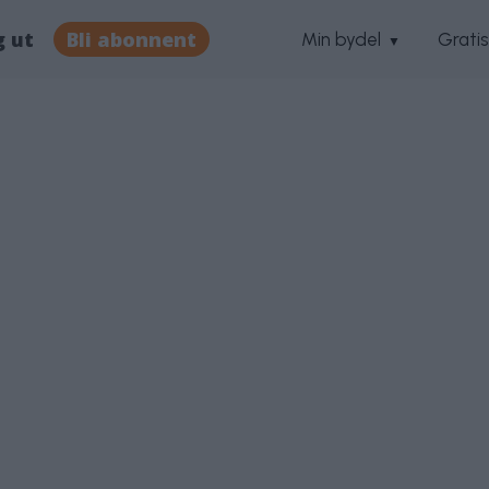
g ut
Bli abonnent
Min bydel
Grati