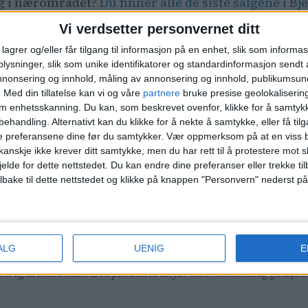
lg i nærområdet?
Du finner alle de siste salgene i Bj
Vi verdsetter personvernet ditt
lagrer og/eller får tilgang til informasjon på en enhet, slik som informa
ysninger, slik som unike identifikatorer og standardinformasjon sendt 
. Eltonveien 31, 16.600.000 kroner 3. Åkerøveien 1A, 
annonsering og innhold, måling av annonsering og innhold, publikumsu
en 18C, 14.700.000 kroner
.
Med din tillatelse kan vi og våre
partnere
bruke presise geolokaliserin
om enhetsskanning. Du kan, som beskrevet ovenfor, klikke for å samtykk
behandling. Alternativt kan du klikke for å nekte å samtykke, eller få tilga
e preferansene dine før du samtykker.
Vær oppmerksom på at en viss b
anskje ikke krever ditt samtykke, men du har rett til å protestere mot s
2. Refstad allé 6, 3.980.000 kroner 3.
Ribstonveien 4
jelde for dette nettstedet. Du kan endre dine preferanser eller trekke t
 14, 4.490.000 kroner
ilbake til dette nettstedet og klikke på knappen "Personvern" nederst på
e listen.
ALG
UENIG
E
t i åpne, offentlige data, og er av allmenn interesse for leserne av 
lsett og artikkelmaler. Den publiseres derfor uten menneskelig godkj