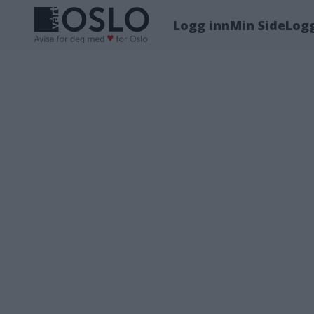
Logg inn
Min Side
Log