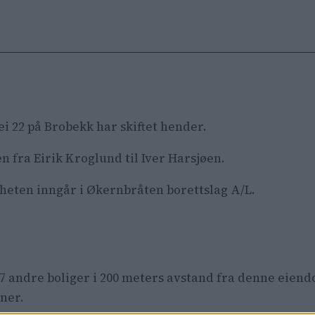
ei 22 på Brobekk har skiftet hender.
 fra Eirik Kroglund til Iver Harsjøen.
igheten inngår i Økernbråten borettslag A/L.
17 andre boliger i 200 meters avstand fra denne eien
oner.