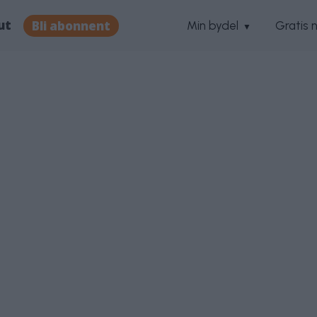
ut
Bli abonnent
Min bydel
Gratis 