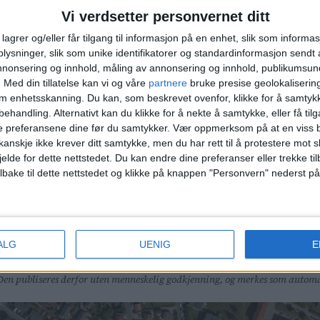
g i nærområdet?
Du finner alle de siste salgene i Bjerk
Vi verdsetter personvernet ditt
lagrer og/eller får tilgang til informasjon på en enhet, slik som informa
ysninger, slik som unike identifikatorer og standardinformasjon sendt 
annonsering og innhold, måling av annonsering og innhold, publikumsu
2. Krokliveien 10H, 11.200.000 kroner 3. Økernliveien 
.
Med din tillatelse kan vi og våre
partnere
bruke presise geolokaliserin
n 191E, 9.700.000 kroner
om enhetsskanning. Du kan, som beskrevet ovenfor, klikke for å samtykk
behandling. Alternativt kan du klikke for å nekte å samtykke, eller få tilga
e preferansene dine før du samtykker.
Vær oppmerksom på at en viss b
r 30 på denne listen.
anskje ikke krever ditt samtykke, men du har rett til å protestere mot s
jelde for dette nettstedet. Du kan endre dine preferanser eller trekke t
ilbake til dette nettstedet og klikke på knappen "Personvern" nederst på
 Krokliveien 40, 3.815.000 kroner 3. Krokliveien 52, 3.
.000.000 kroner
ALG
UENIG
E
åpne, offentlige data, og er av allmenn interesse for leserne av VårtOslo.
. Den publiseres derfor uten menneskelig godkjenning, og merkes som automa