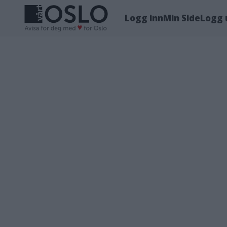
Logg inn
Min Side
Logg 