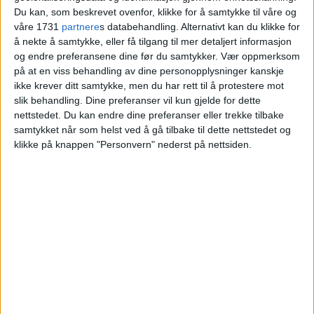
måtte ut med
Du kan, som beskrevet ovenfor, klikke for å samtykke til våre og
våre 1731
partnere
s databehandling. Alternativt kan du klikke for
å nekte å samtykke, eller få tilgang til mer detaljert informasjon
Blokkleilighet på Linderud skiftet eiere
og endre preferansene dine før du samtykker.
Vær oppmerksom
på at en viss behandling av dine personopplysninger kanskje
fra Vilde Kristin Skorstad og Thomas
ikke krever ditt samtykke, men du har rett til å protestere mot
Vågan Pettersen til Yagya Murti Lamsal
slik behandling. Dine preferanser vil kun gjelde for dette
og Januka Lamsal.
nettstedet. Du kan endre dine preferanser eller trekke tilbake
samtykket når som helst ved å gå tilbake til dette nettstedet og
klikke på knappen "Personvern" nederst på nettsiden.
VårtOslo
28.06.2026 - 09:05
PUBLISERT
Salget av leiligheten med adressen Erich