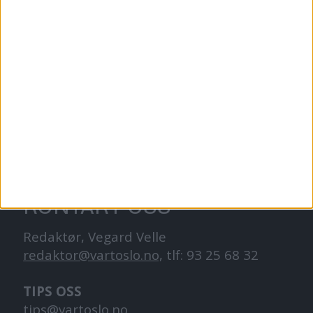
VårtOslo er avisa for deg med hjerte for
Oslo. Vi forteller historiene fra
hverdagslivet i Oslo, fra der du bor, jobber
og går på skole.
KONTAKT OSS
Redaktør, Vegard Velle
redaktor@vartoslo.no,
tlf: 93 25 68 32
TIPS OSS
tips@vartoslo.no