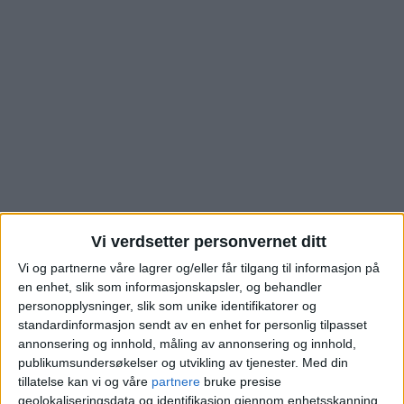
Vi verdsetter personvernet ditt
Leiligheten i Erich
Vi og partnerne våre lagrer og/eller får tilgang til informasjon på
en enhet, slik som informasjonskapsler, og behandler
Mogensøns vei på
personopplysninger, slik som unike identifikatorer og
standardinformasjon sendt av en enhet for personlig tilpasset
Linderud er akkurat
annonsering og innhold, måling av annonsering og innhold,
publikumsundersøkelser og utvikling av tjenester.
Med din
solgt. Se hva kjøperen
tillatelse kan vi og våre
partnere
bruke presise
geolokaliseringsdata og identifikasjon gjennom enhetsskanning.