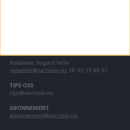
VårtOslo er avisa for deg med hjerte for
Oslo. Vi forteller historiene fra
hverdagslivet i Oslo, fra der du bor, jobber
og går på skole.
KONTAKT OSS
Redaktør, Vegard Velle
redaktor@vartoslo.no,
tlf: 93 25 68 32
TIPS OSS
tips@vartoslo.no
ABONNEMENT
abonnement@vartoslo.no