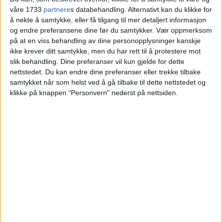
salgssummen
våre 1733
partnere
s databehandling. Alternativt kan du klikke for
å nekte å samtykke, eller få tilgang til mer detaljert informasjon
og endre preferansene dine før du samtykker.
Vær oppmerksom
Blokkleilighet på Bjerke skiftet eiere fra
på at en viss behandling av dine personopplysninger kanskje
ikke krever ditt samtykke, men du har rett til å protestere mot
Diana Muscat til Markus Haugerud og Einar
slik behandling. Dine preferanser vil kun gjelde for dette
Mathias Egeland.
nettstedet. Du kan endre dine preferanser eller trekke tilbake
samtykket når som helst ved å gå tilbake til dette nettstedet og
klikke på knappen "Personvern" nederst på nettsiden.
VårtOslo
25.06.2026 - 09:04
PUBLISERT
Nylig ble salget av leiligheten med