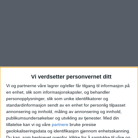
Vi verdsetter personvernet ditt
Bolighandelen i
Vi og partnerne våre lagrer og/eller får tilgang til informasjon på
en enhet, slik som informasjonskapsler, og behandler
personopplysninger, slik som unike identifikatorer og
Refstadsvingen på
standardinformasjon sendt av en enhet for personlig tilpasset
annonsering og innhold, måling av annonsering og innhold,
Bjerke er akkurat
publikumsundersøkelser og utvikling av tjenester.
Med din
tillatelse kan vi og våre
partnere
bruke presise
registrert. Sjekk
geolokaliseringsdata og identifikasjon gjennom enhetsskanning.
Du kan, som beskrevet ovenfor, klikke for å samtykke til våre og