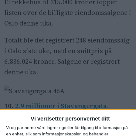
Et rekkehus til 315.000 kroner topper
listen over de billigste eiendomssalgene i
Oslo denne uka.
Totalt ble det registrert 248 eiendomssalg
i Oslo siste uke, med en snittpris på
6.836.024 kroner. Salgene er registrert
denne uka.
10.
2,9 millioner i Stavangergata,
Sagene
Vi verdsetter personvernet ditt
Vi og partnerne våre lagrer og/eller får tilgang til informasjon på
Leiligheten i Stavangergata 46A i bydel
en enhet, slik som informasjonskapsler, og behandler