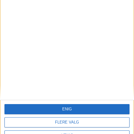
bydel Bjerke fikk nye eiere. Eierskiftet
ble registrert 7. mai, og prisen ble 2,5
millioner kroner.
Kjøpere er Obos Bbl og Mnohar Sheikh
Ali.
ENIG
FLERE VALG