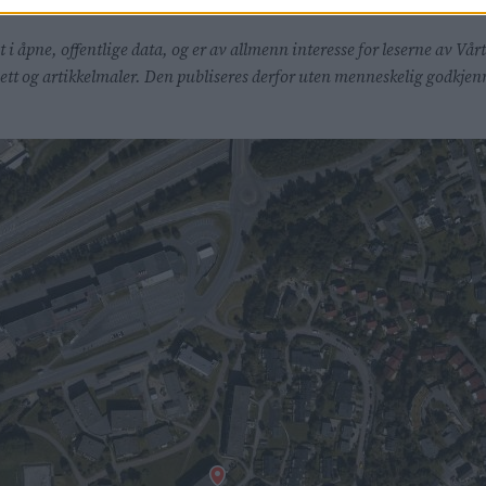
t i åpne, offentlige data, og er av allmenn interesse for leserne av 
lsett og artikkelmaler. Den publiseres derfor uten menneskelig godkj