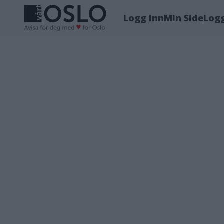
Logg inn
Min Side
Log