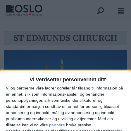
Tag:
ST EDMUNDS CHRURCH
st
edmunds
chrurch
Vi verdsetter personvernet ditt
Vi og partnerne våre lagrer og/eller får tilgang til informasjon på
en enhet, slik som informasjonskapsler, og behandler
personopplysninger, slik som unike identifikatorer og
standardinformasjon sendt av en enhet for personlig tilpasset
– Jeg begynner å bli god på
annonsering og innhold, måling av annonsering og innhold,
publikumsundersøkelser og utvikling av tjenester.
Med din
kirkekaffe nå, i mitt nye liv som
tillatelse kan vi og våre
partnere
bruke presise
geolokaliseringsdata og identifikasjon gjennom enhetsskanning.