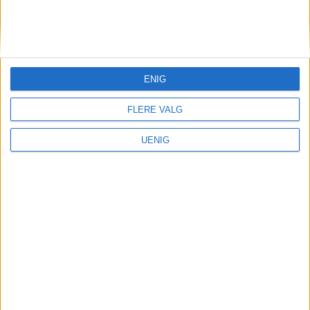
KONTAKT OSS
Redaktør, Vegard Velle
redaktor@vartoslo.no,
tlf: 93 25 68 32
ENIG
TIPS OSS
FLERE VALG
tips@vartoslo.no
UENIG
ABONNEMENT
abonnement@vartoslo.no
ANNONSERING
Vil du annonsere?
annonse@vartoslo.no
tlf: 45 40 32 80
VårtOslos annonseweb