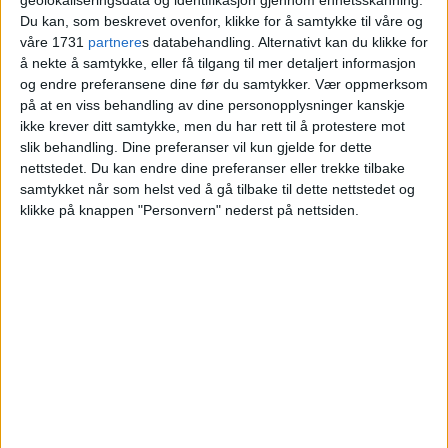
kirke-Kjersti
Du kan, som beskrevet ovenfor, klikke for å samtykke til våre og
våre 1731
partnere
s databehandling. Alternativt kan du klikke for
å nekte å samtykke, eller få tilgang til mer detaljert informasjon
og endre preferansene dine før du samtykker.
Vær oppmerksom
på at en viss behandling av dine personopplysninger kanskje
ikke krever ditt samtykke, men du har rett til å protestere mot
slik behandling. Dine preferanser vil kun gjelde for dette
nettstedet. Du kan endre dine preferanser eller trekke tilbake
samtykket når som helst ved å gå tilbake til dette nettstedet og
klikke på knappen "Personvern" nederst på nettsiden.
VårtOslo er avisa for deg med hjerte for
Oslo. Vi forteller historiene fra
hverdagslivet i Oslo, fra der du bor, jobber
og går på skole.