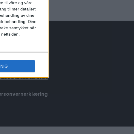
e til våre og våre
ng til mer detaljert
ehandling av dine
lik behandling. Dine
ilbake samtykket når
 nettsiden.
NNONSERING
il du annonsere?
nnonse@vartoslo.no
ENIG
f: 45 40 32 80
årtOslos annonseweb
ersonvernerklæring