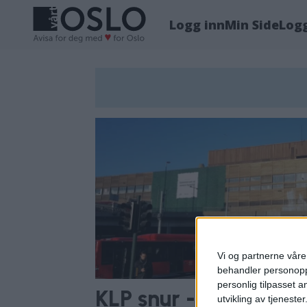
Logg inn
Min Side
Log
Tag:
eskil
rolstad
Vi og partnerne våre 
behandler personoppl
personlig tilpasset 
KLP snur - mener Po
utvikling av tjenester