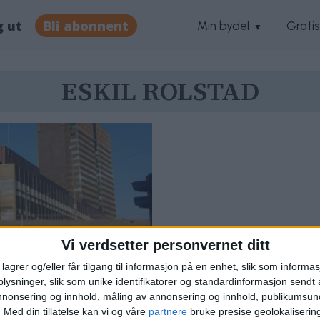
g ut
Bli abonnent
Min bydel
Grati
ESKIL ROLSTAD
Vi verdsetter personvernet ditt
lagrer og/eller får tilgang til informasjon på en enhet, slik som informa
ysninger, slik som unike identifikatorer og standardinformasjon sendt 
annonsering og innhold, måling av annonsering og innhold, publikumsu
stens gamle
.
Med din tillatelse kan vi og våre
partnere
bruke presise geolokaliserin