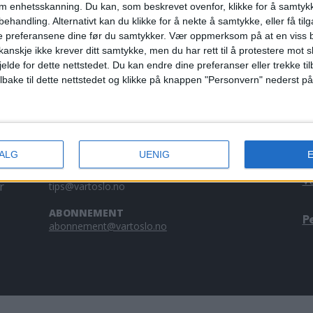
om enhetsskanning. Du kan, som beskrevet ovenfor, klikke for å samtykk
ke bør rives
behandling. Alternativt kan du klikke for å nekte å samtykke, eller få tilga
e preferansene dine før du samtykker.
Vær oppmerksom på at en viss b
anskje ikke krever ditt samtykke, men du har rett til å protestere mot s
jelde for dette nettstedet. Du kan endre dine preferanser eller trekke t
ilbake til dette nettstedet og klikke på knappen "Personvern" nederst på
KONTAKT OSS
A
Redaktør, Vegard Velle
V
redaktor@vartoslo.no,
tlf: 93 25 68 32
a
VALG
UENIG
tl
TIPS OSS
V
r
tips@vartoslo.no
ABONNEMENT
P
abonnement@vartoslo.no