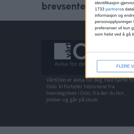
identifikasjon gjenn
brevsenter likevel ik
1733
partnere
s data
informasjon og endr
personopplysninger k
preferanser vil kun g
som helst ved å gå t
FLERE 
VårtOslo er avisa for deg med hjerte fo
Oslo. Vi forteller historiene fra
hverdagslivet i Oslo, fra der du bor,
jobber og går på skole.