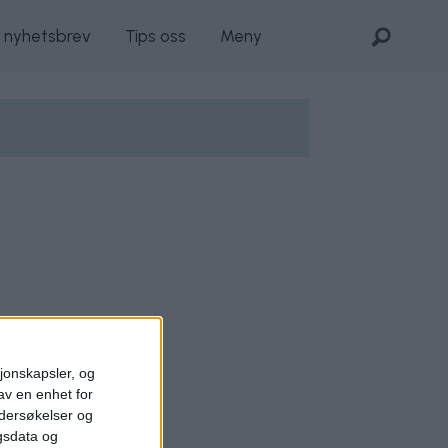
s nyhetsbrev
Tips oss
Meny
sjonskapsler, og
av en enhet for
ndersøkelser og
gsdata og