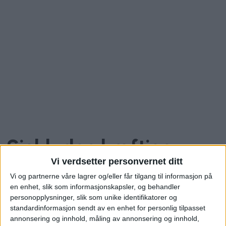
Sjekk den kraftige
Vi verdsetter personvernet ditt
kvadratmeterprisen på
Vi og partnerne våre lagrer og/eller får tilgang til informasjon på
en enhet, slik som informasjonskapsler, og behandler
denne leiligheten i
personopplysninger, slik som unike identifikatorer og
standardinformasjon sendt av en enhet for personlig tilpasset
Vækerøveien – mye
annonsering og innhold, måling av annonsering og innhold,