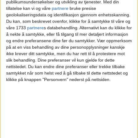
publikumsundersøkelser og utvikling av tjenester.
Med din
høyere enn snittet på
tillatelse kan vi og våre
partnere
bruke presise
geolokaliseringsdata og identifikasjon gjennom enhetsskanning.
Røa
Du kan, som beskrevet ovenfor, klikke for å samtykke til våre og
våre 1733
partnere
s databehandling. Alternativt kan du klikke for
å nekte å samtykke, eller få tilgang til mer detaljert informasjon
Blokkleilighet på Røa solgt fra Marianne
og endre preferansene dine før du samtykker.
Vær oppmerksom
Eriksen, Ketil Ording Eriksen, Henny Martine
på at en viss behandling av dine personopplysninger kanskje
ikke krever ditt samtykke, men du har rett til å protestere mot
Eriksen, Beate Marie Eriksen og Atle Marius
slik behandling. Dine preferanser vil kun gjelde for dette
Eriksen til Stine C. Huseklepp Paulsen og
nettstedet. Du kan endre dine preferanser eller trekke tilbake
Magnus Juvik.
samtykket når som helst ved å gå tilbake til dette nettstedet og
klikke på knappen "Personvern" nederst på nettsiden.
VårtOslo
03.06.2026 - 09:11
PUBLISERT