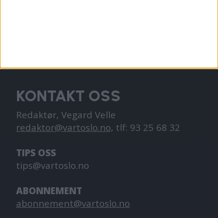
VårtOslo er avisa for deg med hjerte for
Oslo. Vi forteller historiene fra
hverdagslivet i Oslo, fra der du bor, jobber
og går på skole.
KONTAKT OSS
Redaktør, Vegard Velle
redaktor@vartoslo.no,
tlf: 93 25 68 32
TIPS OSS
tips@vartoslo.no
ABONNEMENT
abonnement@vartoslo.no