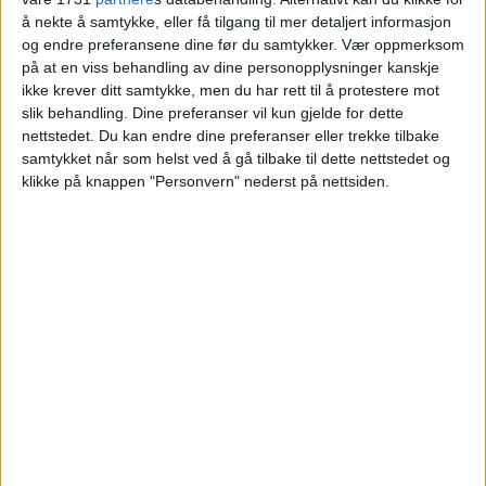
å nekte å samtykke, eller få tilgang til mer detaljert informasjon
og endre preferansene dine før du samtykker.
Vær oppmerksom
VårtOslo
på at en viss behandling av dine personopplysninger kanskje
ikke krever ditt samtykke, men du har rett til å protestere mot
slik behandling. Dine preferanser vil kun gjelde for dette
16.04.2026 - 09:04
nettstedet. Du kan endre dine preferanser eller trekke tilbake
PUBLISERT
samtykket når som helst ved å gå tilbake til dette nettstedet og
klikke på knappen "Personvern" nederst på nettsiden.
Nylig ble salget av leiligheten med adressen
Vestlisvingen 92 på Vestli tinglyst.
Svein Ove Romuld og Britt Synnøve
Lysaker kjøpte eiendommen fra Turid
Hedum Eimot for 3.950.000 kroner.