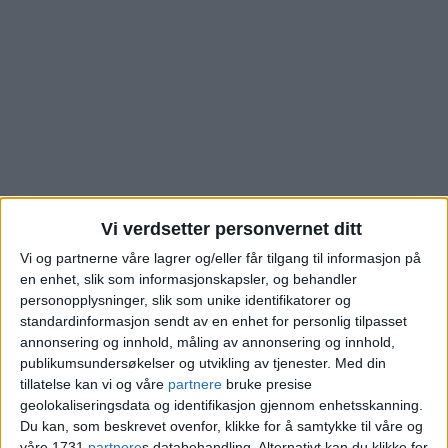
Vi verdsetter personvernet ditt
Vi og partnerne våre lagrer og/eller får tilgang til informasjon på
Vestlisvingen: Se hva
en enhet, slik som informasjonskapsler, og behandler
personopplysninger, slik som unike identifikatorer og
standardinformasjon sendt av en enhet for personlig tilpasset
denne Vestli-boligen
annonsering og innhold, måling av annonsering og innhold,
publikumsundersøkelser og utvikling av tjenester.
Med din
gikk for
tillatelse kan vi og våre
partnere
bruke presise
geolokaliseringsdata og identifikasjon gjennom enhetsskanning.
Du kan, som beskrevet ovenfor, klikke for å samtykke til våre og
Blokkleilighet på Vestli solgt for 4 millioner.
våre 1731
partnere
s databehandling. Alternativt kan du klikke for