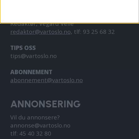
KONTAKT OSS
Redaktør, Vegard Velle
redaktor@vartoslo.no,
tlf: 93 25 68 32
TIPS OSS
tips@vartoslo.no
ABONNEMENT
abonnement@vartoslo.no
ANNONSERING
Vil du annonsere?
annonse@vartoslo.no
tlf: 45 40 32 80