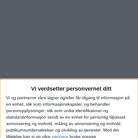
Se hva leilighet i Ole
Vi verdsetter personvernet ditt
Vi og partnerne våre lagrer og/eller får tilgang til informasjon på
Brumms vei på
en enhet, slik som informasjonskapsler, og behandler
personopplysninger, slik som unike identifikatorer og
Haugenstua nettopp er
standardinformasjon sendt av en enhet for personlig tilpasset
annonsering og innhold, måling av annonsering og innhold,
kjøpt for. Slik er
publikumsundersøkelser og utvikling av tjenester.
Med din
tillatelse kan vi og våre
partnere
bruke presise