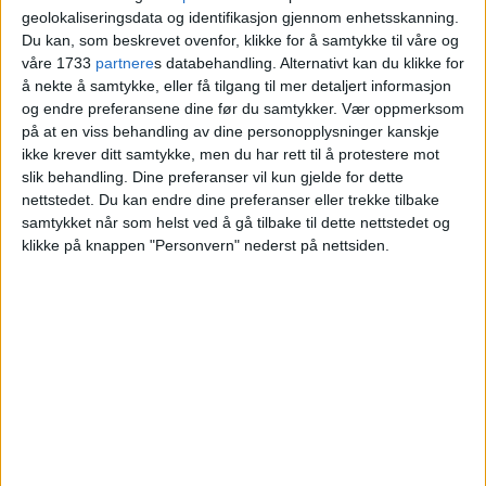
boligmarkedet i
geolokaliseringsdata og identifikasjon gjennom enhetsskanning.
Du kan, som beskrevet ovenfor, klikke for å samtykke til våre og
våre 1733
partnere
s databehandling. Alternativt kan du klikke for
kommunen nå
å nekte å samtykke, eller få tilgang til mer detaljert informasjon
og endre preferansene dine før du samtykker.
Vær oppmerksom
på at en viss behandling av dine personopplysninger kanskje
Blokkleilighet på Haugenstua gikk for 2,8
ikke krever ditt samtykke, men du har rett til å protestere mot
millioner.
slik behandling. Dine preferanser vil kun gjelde for dette
nettstedet. Du kan endre dine preferanser eller trekke tilbake
samtykket når som helst ved å gå tilbake til dette nettstedet og
VårtOslo
klikke på knappen "Personvern" nederst på nettsiden.
02.03.2026 - 09:03
PUBLISERT
Eiendommen på Ole Brumms vei 42 på