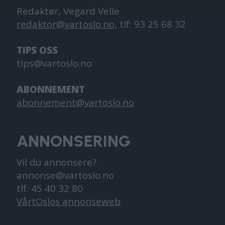
Redaktør, Vegard Velle
redaktor@vartoslo.no,
tlf: 93 25 68 32
TIPS OSS
tips@vartoslo.no
ABONNEMENT
abonnement@vartoslo.no
ANNONSERING
Vil du annonsere?
annonse@vartoslo.no
tlf: 45 40 32 80
VårtOslos annonseweb