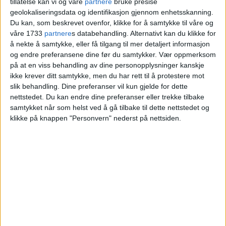
tillatelse kan vi og våre
partnere
bruke presise
geolokaliseringsdata og identifikasjon gjennom enhetsskanning.
Blokkleilighet på Haugenstua skiftet eier for
Du kan, som beskrevet ovenfor, klikke for å samtykke til våre og
3,8 millioner.
våre 1733
partnere
s databehandling. Alternativt kan du klikke for
å nekte å samtykke, eller få tilgang til mer detaljert informasjon
og endre preferansene dine før du samtykker.
Vær oppmerksom
VårtOslo
på at en viss behandling av dine personopplysninger kanskje
ikke krever ditt samtykke, men du har rett til å protestere mot
slik behandling. Dine preferanser vil kun gjelde for dette
nettstedet. Du kan endre dine preferanser eller trekke tilbake
02.03.2026 - 09:07
PUBLISERT
samtykket når som helst ved å gå tilbake til dette nettstedet og
klikke på knappen "Personvern" nederst på nettsiden.
Eiendommen på Ole Brumms vei 26 på
Haugenstua har skiftet hender.
Kjøperen Bård Støre betalte 3.800.000