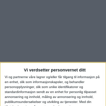
Ole Brumms vei: Se
Vi verdsetter personvernet ditt
hva denne
Vi og partnerne våre lagrer og/eller får tilgang til informasjon på
en enhet, slik som informasjonskapsler, og behandler
personopplysninger, slik som unike identifikatorer og
Haugenstua-boligen
standardinformasjon sendt av en enhet for personlig tilpasset
annonsering og innhold, måling av annonsering og innhold,
gikk for
publikumsundersøkelser og utvikling av tjenester.
Med din