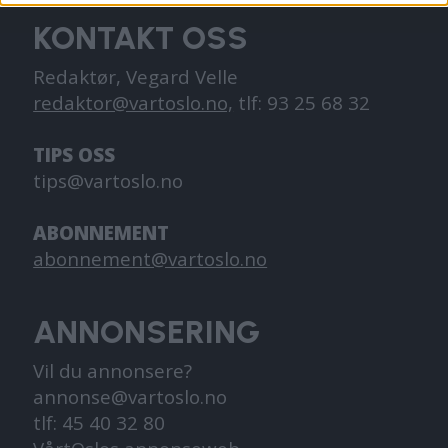
KONTAKT OSS
Redaktør, Vegard Velle
redaktor@vartoslo.no,
tlf: 93 25 68 32
TIPS OSS
tips@vartoslo.no
ABONNEMENT
abonnement@vartoslo.no
ANNONSERING
Vil du annonsere?
annonse@vartoslo.no
tlf: 45 40 32 80