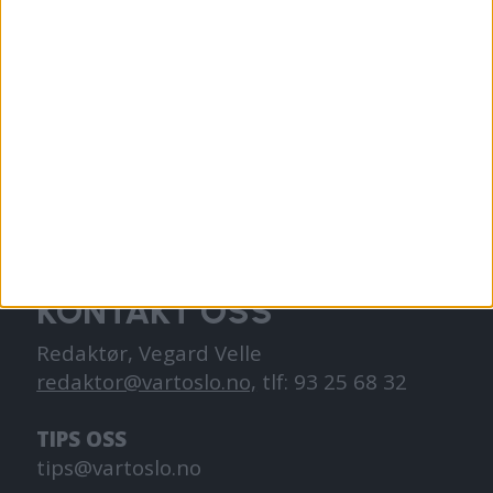
VårtOslo er avisa for deg med hjerte for
Oslo. Vi forteller historiene fra
hverdagslivet i Oslo, fra der du bor, jobber
og går på skole.
KONTAKT OSS
Redaktør, Vegard Velle
redaktor@vartoslo.no,
tlf: 93 25 68 32
TIPS OSS
tips@vartoslo.no