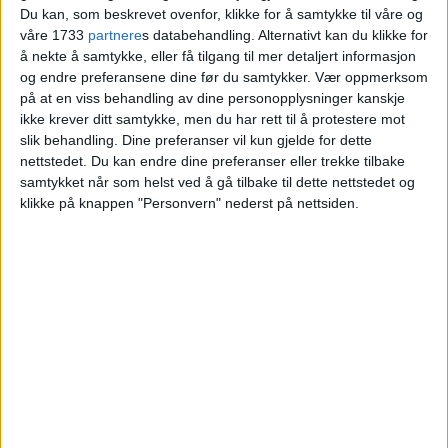
4,9 millioner.
Du kan, som beskrevet ovenfor, klikke for å samtykke til våre og
våre 1733
partnere
s databehandling. Alternativt kan du klikke for
å nekte å samtykke, eller få tilgang til mer detaljert informasjon
VårtOslo
og endre preferansene dine før du samtykker.
Vær oppmerksom
på at en viss behandling av dine personopplysninger kanskje
ikke krever ditt samtykke, men du har rett til å protestere mot
slik behandling. Dine preferanser vil kun gjelde for dette
28.02.2026 - 09:05
PUBLISERT
nettstedet. Du kan endre dine preferanser eller trekke tilbake
samtykket når som helst ved å gå tilbake til dette nettstedet og
klikke på knappen "Personvern" nederst på nettsiden.
Tomannsboligen på Bikuben 23 på
Høybråten har fått nye eiere.
For 4.940.000 kroner gikk eneboligen fra
Cheng Jie Rong, Ai Li Shen og Wei Min