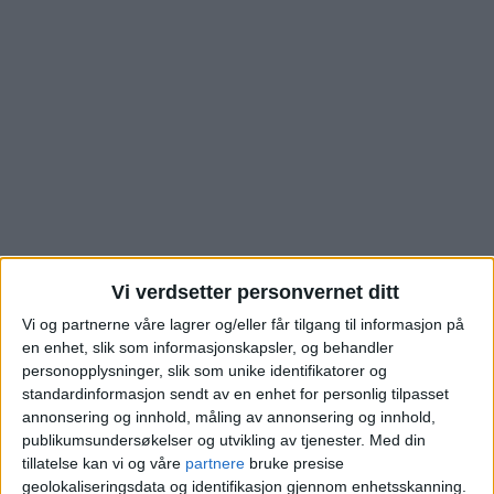
Vi verdsetter personvernet ditt
Nytt boligsalg i
Vi og partnerne våre lagrer og/eller får tilgang til informasjon på
en enhet, slik som informasjonskapsler, og behandler
Bikuben på Høybråten.
personopplysninger, slik som unike identifikatorer og
standardinformasjon sendt av en enhet for personlig tilpasset
Dette ble prisen
annonsering og innhold, måling av annonsering og innhold,
publikumsundersøkelser og utvikling av tjenester.
Med din
tillatelse kan vi og våre
partnere
bruke presise
Tomannsbolig på Høybråten skiftet eier for
geolokaliseringsdata og identifikasjon gjennom enhetsskanning.