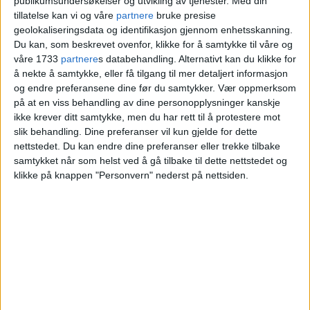
publikumsundersøkelser og utvikling av tjenester.
Med din
millioner.
tillatelse kan vi og våre
partnere
bruke presise
geolokaliseringsdata og identifikasjon gjennom enhetsskanning.
Du kan, som beskrevet ovenfor, klikke for å samtykke til våre og
VårtOslo
våre 1733
partnere
s databehandling. Alternativt kan du klikke for
å nekte å samtykke, eller få tilgang til mer detaljert informasjon
og endre preferansene dine før du samtykker.
Vær oppmerksom
på at en viss behandling av dine personopplysninger kanskje
28.02.2026 - 09:05
PUBLISERT
ikke krever ditt samtykke, men du har rett til å protestere mot
slik behandling. Dine preferanser vil kun gjelde for dette
nettstedet. Du kan endre dine preferanser eller trekke tilbake
samtykket når som helst ved å gå tilbake til dette nettstedet og
klikke på knappen "Personvern" nederst på nettsiden.
Hagastubben 2 på Haugenstua er nylig
solgt. Kjøper la 5.100.000 kroner på
bordet for å sikre eiendommen.
Leiligheten ligger i et bygg fra 1992 og