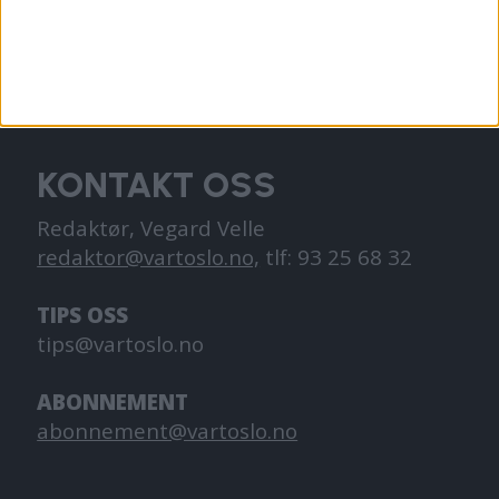
VårtOslo er avisa for deg med hjerte for
Oslo. Vi forteller historiene fra
hverdagslivet i Oslo, fra der du bor, jobber
og går på skole.
KONTAKT OSS
Redaktør, Vegard Velle
redaktor@vartoslo.no,
tlf: 93 25 68 32
TIPS OSS
tips@vartoslo.no
ABONNEMENT
abonnement@vartoslo.no