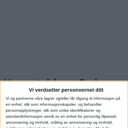
Hagastubben: Se hva
Vi verdsetter personvernet ditt
denne Haugenstua-
Vi og partnerne våre lagrer og/eller får tilgang til informasjon på
en enhet, slik som informasjonskapsler, og behandler
boligen gikk for
personopplysninger, slik som unike identifikatorer og
standardinformasjon sendt av en enhet for personlig tilpasset
annonsering og innhold, måling av annonsering og innhold,
Blokkleilighet på Haugenstua solgt for 5,1