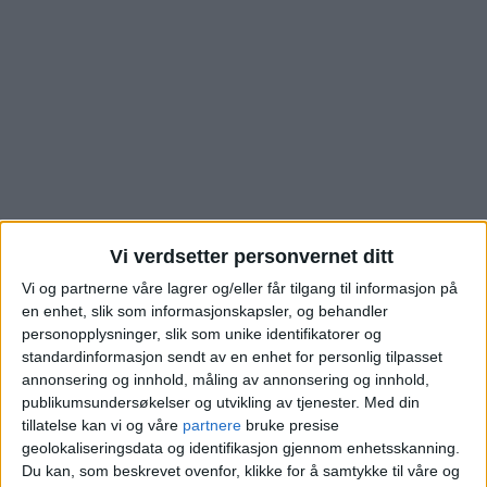
Vi verdsetter personvernet ditt
Vi og partnerne våre lagrer og/eller får tilgang til informasjon på
Bolighandelen i
en enhet, slik som informasjonskapsler, og behandler
personopplysninger, slik som unike identifikatorer og
Høybråtenveien på
standardinformasjon sendt av en enhet for personlig tilpasset
annonsering og innhold, måling av annonsering og innhold,
publikumsundersøkelser og utvikling av tjenester.
Med din
Furuset er akkurat
tillatelse kan vi og våre
partnere
bruke presise
geolokaliseringsdata og identifikasjon gjennom enhetsskanning.
registrert. Sjekk
Du kan, som beskrevet ovenfor, klikke for å samtykke til våre og