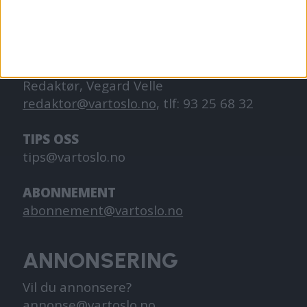
og går på skole.
KONTAKT OSS
Redaktør, Vegard Velle
redaktor@vartoslo.no,
tlf: 93 25 68 32
TIPS OSS
tips@vartoslo.no
ABONNEMENT
abonnement@vartoslo.no
ANNONSERING
Vil du annonsere?
annonse@vartoslo.no