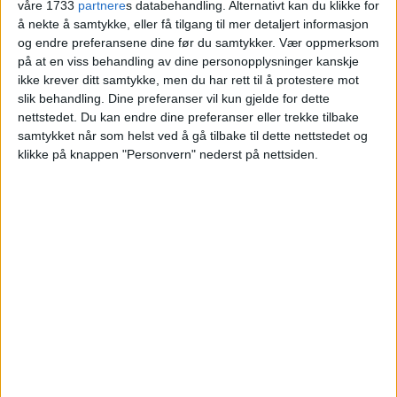
våre 1733
partnere
s databehandling. Alternativt kan du klikke for
salgssummen
å nekte å samtykke, eller få tilgang til mer detaljert informasjon
og endre preferansene dine før du samtykker.
Vær oppmerksom
på at en viss behandling av dine personopplysninger kanskje
Blokkleilighet på Furuset gikk for 4,6
ikke krever ditt samtykke, men du har rett til å protestere mot
millioner.
slik behandling. Dine preferanser vil kun gjelde for dette
nettstedet. Du kan endre dine preferanser eller trekke tilbake
samtykket når som helst ved å gå tilbake til dette nettstedet og
VårtOslo
klikke på knappen "Personvern" nederst på nettsiden.
07.05.2026 - 09:05
PUBLISERT
En leilighet i Høybråtenveien 25H på
Furuset har fått nye eiere.