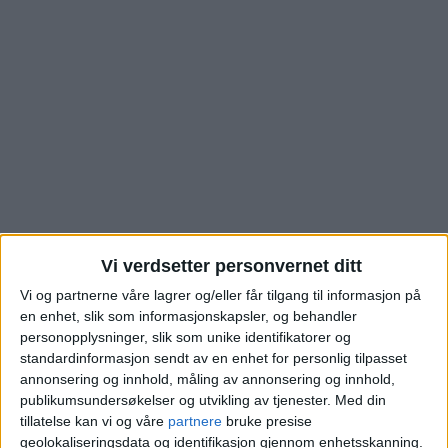
Vi verdsetter personvernet ditt
Boligen i Tante Ulrikkes
Vi og partnerne våre lagrer og/eller får tilgang til informasjon på
en enhet, slik som informasjonskapsler, og behandler
vei på Stovner er
personopplysninger, slik som unike identifikatorer og
standardinformasjon sendt av en enhet for personlig tilpasset
akkurat solgt – dette
annonsering og innhold, måling av annonsering og innhold,
publikumsundersøkelser og utvikling av tjenester.
Med din
ble prisen
tillatelse kan vi og våre
partnere
bruke presise
geolokaliseringsdata og identifikasjon gjennom enhetsskanning.