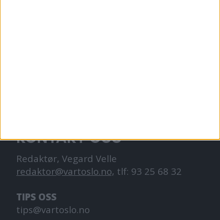
VårtOslo er avisa for deg med hjerte for
Oslo. Vi forteller historiene fra
hverdagslivet i Oslo, fra der du bor, jobber
og går på skole.
KONTAKT OSS
Redaktør, Vegard Velle
redaktor@vartoslo.no,
tlf: 93 25 68 32
TIPS OSS
tips@vartoslo.no