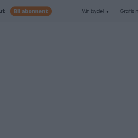
ut
Bli abonnent
Min bydel
Gratis 