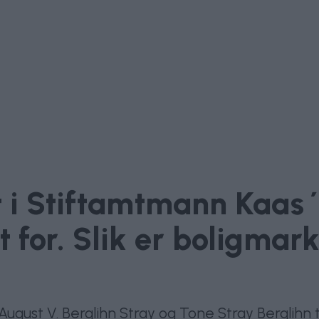
t i Stiftamtmann Kaas´
t for. Slik er boligmark
a August V. Berglihn Stray og Tone Stray Berglihn t