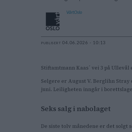
VårtOslo
04.06.2026 - 10:13
PUBLISERT
Stiftamtmann Kaas´ vei 3 på Ullevål 
Selgere er August V. Berglihn Stray o
juni. Leiligheten inngår i borettsla
Seks salg i nabolaget
De siste tolv månedene er det solgt 