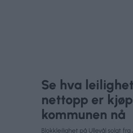
Se hva leilighe
nettopp er kjøp
kommunen nå
Blokkleilighet på Ullevål solgt fr