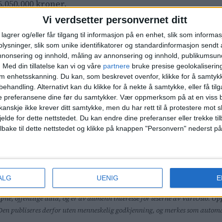
6.050.000 kroner.
Vi verdsetter personvernet ditt
g i nærområdet?
Du finner alle de siste salgene i Nord
lagrer og/eller får tilgang til informasjon på en enhet, slik som informa
ysninger, slik som unike identifikatorer og standardinformasjon sendt 
annonsering og innhold, måling av annonsering og innhold, publikumsu
.
Med din tillatelse kan vi og våre
partnere
bruke presise geolokaliserin
2. Askeladdveien 9, 23.000.000 kroner 3. Konvallveien 3
om enhetsskanning. Du kan, som beskrevet ovenfor, klikke for å samtykk
 5. Almeveien 17, 20.950.000 kroner
behandling. Alternativt kan du klikke for å nekte å samtykke, eller få tilga
e preferansene dine før du samtykker.
Vær oppmerksom på at en viss b
anskje ikke krever ditt samtykke, men du har rett til å protestere mot s
jelde for dette nettstedet. Du kan endre dine preferanser eller trekke t
. Nils Bays vei 76, 3.000.000 kroner 3. Nils Bays vei 78,
ilbake til dette nettstedet og klikke på knappen "Personvern" nederst på
3.550.000 kroner
21 på denne listen.
ALG
UENIG
E
åpne, offentlige data, og er av allmenn interesse for leserne av VårtOslo.
. Den publiseres derfor uten menneskelig godkjenning, og merkes som automa