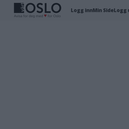
Logg inn
Min Side
Logg 