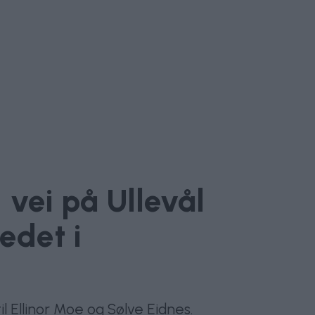
 vei på Ullevål
edet i
il Ellinor Moe og Sølve Eidnes.