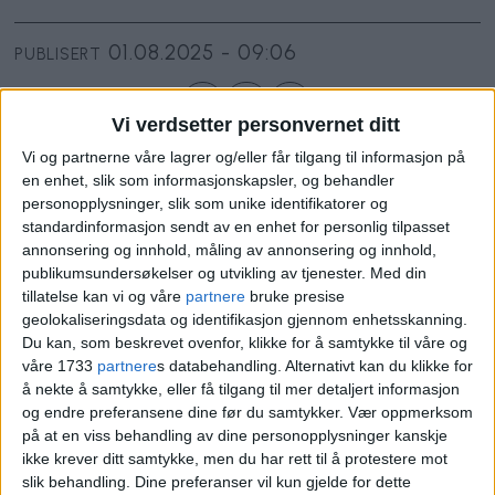
01.08.2025 - 09:06
PUBLISERT
Vi verdsetter personvernet ditt
Vi og partnerne våre lagrer og/eller får tilgang til informasjon på
en enhet, slik som informasjonskapsler, og behandler
personopplysninger, slik som unike identifikatorer og
En eiendom i Nydalen ble solgt for
standardinformasjon sendt av en enhet for personlig tilpasset
6.100.000 kroner. Leiligheten ligger i
annonsering og innhold, måling av annonsering og innhold,
publikumsundersøkelser og utvikling av tjenester.
Med din
Lillogata 3C. Leiligheten inngår i
tillatelse kan vi og våre
partnere
bruke presise
geolokaliseringsdata og identifikasjon gjennom enhetsskanning.
Elvesiden borettslag.
Du kan, som beskrevet ovenfor, klikke for å samtykke til våre og
våre 1733
partnere
s databehandling. Alternativt kan du klikke for
De som selger er Stine Myrheim Østgård
å nekte å samtykke, eller få tilgang til mer detaljert informasjon
og endre preferansene dine før du samtykker.
Vær oppmerksom
og Anders Høye Karlsen. Kjøpere er
på at en viss behandling av dine personopplysninger kanskje
ikke krever ditt samtykke, men du har rett til å protestere mot
Simon Simchai Hansen og Maria
slik behandling. Dine preferanser vil kun gjelde for dette