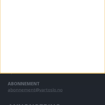
VårtOslo er avisa for deg med hjerte for
Oslo. Vi forteller historiene fra
hverdagslivet i Oslo, fra der du bor, jobber
og går på skole.
KONTAKT OSS
Redaktør, Vegard Velle
redaktor@vartoslo.no,
tlf: 93 25 68 32
TIPS OSS
tips@vartoslo.no
ABONNEMENT
abonnement@vartoslo.no