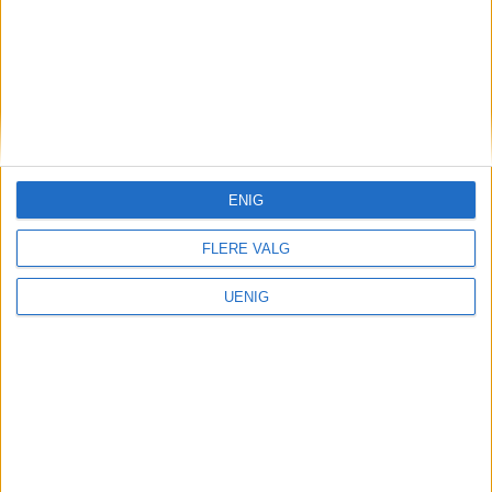
Labrador AI og er kvalitetssikret gjennom regelsett og
artikkelmaler. Den publiseres derfor uten menneskelig
godkjenning, og merkes som automatisk generert
innhold.
ENIG
FLERE VALG
UENIG
Trykk på flyfotoet, så får du opp