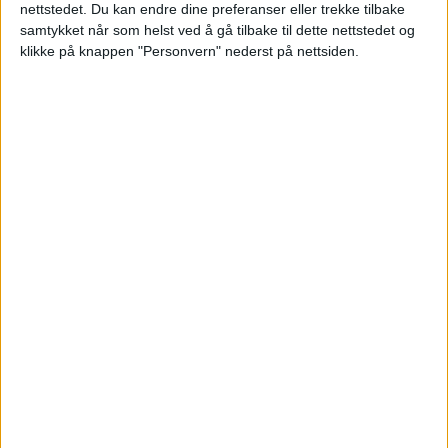
Frangakis.
nettstedet. Du kan endre dine preferanser eller trekke tilbake
samtykket når som helst ved å gå tilbake til dette nettstedet og
klikke på knappen "Personvern" nederst på nettsiden.
Overføringen ble registrert 29. juli 2025.
619 salg i nabolaget
De siste tolv månedene er det solgt 619
andre boliger i 500 meters avstand fra
denne eiendommen. Dyrest blant disse
var Lillogata 14, som gikk for 17.000.000
kroner.
Ønsker du å lese flere saker om salg i