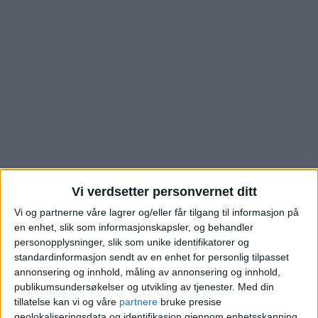
Vi verdsetter personvernet ditt
Se hva kjøperne måtte
Vi og partnerne våre lagrer og/eller får tilgang til informasjon på
en enhet, slik som informasjonskapsler, og behandler
betale for denne
personopplysninger, slik som unike identifikatorer og
standardinformasjon sendt av en enhet for personlig tilpasset
boligen i
annonsering og innhold, måling av annonsering og innhold,
publikumsundersøkelser og utvikling av tjenester.
Med din
Sandakerveien i
tillatelse kan vi og våre
partnere
bruke presise
geolokaliseringsdata og identifikasjon gjennom enhetsskanning.