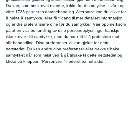
Nydalen
Du kan, som beskrevet ovenfor, klikke for å samtykke til våre og
våre 1733
partnere
s databehandling. Alternativt kan du klikke for
å nekte å samtykke, eller få tilgang til mer detaljert informasjon
Blokkleilighet i Nydalen solgt fra Ragnhild
og endre preferansene dine før du samtykker.
Vær oppmerksom
på at en viss behandling av dine personopplysninger kanskje
Hagen Sheehan og Connor Adair Sheehan
ikke krever ditt samtykke, men du har rett til å protestere mot
til Philippa Kristina Fystro og Ole Fystro.
slik behandling. Dine preferanser vil kun gjelde for dette
nettstedet. Du kan endre dine preferanser eller trekke tilbake
samtykket når som helst ved å gå tilbake til dette nettstedet og
VårtOslo
klikke på knappen "Personvern" nederst på nettsiden.
04.06.2026 - 09:15
PUBLISERT
En leilighet i Sandakerveien 70C i