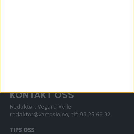
VårtOslo er avisa for deg med hjerte for
Oslo. Vi forteller historiene fra
hverdagslivet i Oslo, fra der du bor, jobber
og går på skole.
KONTAKT OSS
Redaktør, Vegard Velle
redaktor@vartoslo.no,
tlf: 93 25 68 32
TIPS OSS