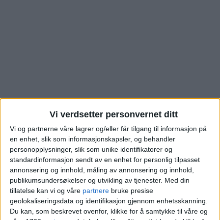
Vi verdsetter personvernet ditt
Vi og partnerne våre lagrer og/eller får tilgang til informasjon på
Se hva denne boligen i
en enhet, slik som informasjonskapsler, og behandler
personopplysninger, slik som unike identifikatorer og
Nydalen allé i Nydalen
standardinformasjon sendt av en enhet for personlig tilpasset
annonsering og innhold, måling av annonsering og innhold,
publikumsundersøkelser og utvikling av tjenester.
Med din
ble kjøpt for
tillatelse kan vi og våre
partnere
bruke presise
geolokaliseringsdata og identifikasjon gjennom enhetsskanning.
Du kan, som beskrevet ovenfor, klikke for å samtykke til våre og
Blokkleilighet i Nydalen skiftet eier fra Lene