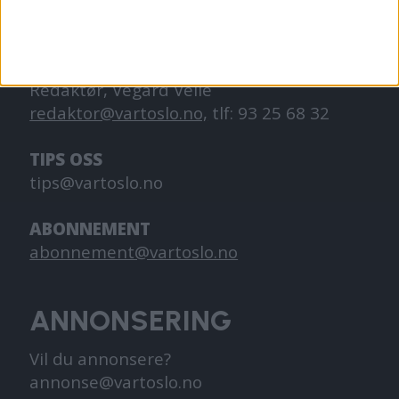
KONTAKT OSS
Redaktør, Vegard Velle
redaktor@vartoslo.no,
tlf: 93 25 68 32
TIPS OSS
tips@vartoslo.no
ABONNEMENT
abonnement@vartoslo.no
ANNONSERING
Vil du annonsere?
annonse@vartoslo.no