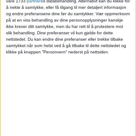
våre 1733
partnere
s databehandling. Alternativt kan du klikke for
Virik til Jan-Olav Kjørås Eide.
å nekte å samtykke, eller få tilgang til mer detaljert informasjon
og endre preferansene dine før du samtykker.
Vær oppmerksom
på at en viss behandling av dine personopplysninger kanskje
VårtOslo
ikke krever ditt samtykke, men du har rett til å protestere mot
slik behandling. Dine preferanser vil kun gjelde for dette
nettstedet. Du kan endre dine preferanser eller trekke tilbake
04.06.2026 - 09:10
samtykket når som helst ved å gå tilbake til dette nettstedet og
PUBLISERT
klikke på knappen "Personvern" nederst på nettsiden.
Leiligheten i Nydalen allé 13 i Nydalen har
skiftet hender.
Kjøperen Jan-Olav Kjørås Eide betalte
10.000.000 kroner til selger Lene Virik for
boligen.