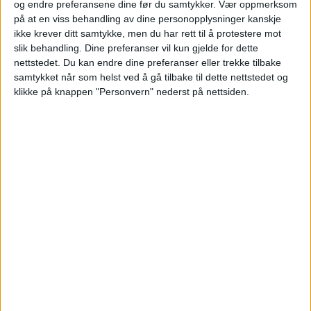
og endre preferansene dine før du samtykker.
Vær oppmerksom
på at en viss behandling av dine personopplysninger kanskje
VårtOslo
ikke krever ditt samtykke, men du har rett til å protestere mot
slik behandling. Dine preferanser vil kun gjelde for dette
nettstedet. Du kan endre dine preferanser eller trekke tilbake
samtykket når som helst ved å gå tilbake til dette nettstedet og
07.05.2026 - 09:12
PUBLISERT
klikke på knappen "Personvern" nederst på nettsiden.
Lofthusveien 2D på Disen er nylig solgt.
Kjøper la 11.810.000 kroner på bordet for å
sikre eiendommen.
Selgere er Silje Strøm og Jørn Ove Eriksen,
og kjøpere er Trym Ole Nilsen og Ina Rekk