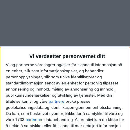
Vi verdsetter personvernet ditt
Vi og partnerne våre lagrer og/eller får tilgang til informasjon på
en enhet, slik som informasjonskapsler, og behandler
personopplysninger, slik som unike identifikatorer og
Se hva denne boligen i
standardinformasjon sendt av en enhet for personlig tilpasset
annonsering og innhold, måling av annonsering og innhold,
Lofthusveien på Disen
publikumsundersøkelser og utvikling av tjenester.
Med din
tillatelse kan vi og våre
partnere
bruke presise
geolokaliseringsdata og identifikasjon gjennom enhetsskanning.
ble kjøpt for
Du kan, som beskrevet ovenfor, klikke for å samtykke til våre og
våre 1733
partnere
s databehandling. Alternativt kan du klikke for
å nekte å samtykke, eller få tilgang til mer detaljert informasjon
Villa på Disen kjøpt for 11,8 millioner.