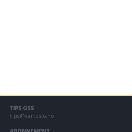
VårtOslo er avisa for deg med hjerte for
Oslo. Vi forteller historiene fra
hverdagslivet i Oslo, fra der du bor, jobber
og går på skole.
KONTAKT OSS
Redaktør, Vegard Velle
redaktor@vartoslo.no,
tlf: 93 25 68 32
TIPS OSS
tips@vartoslo.no
ABONNEMENT