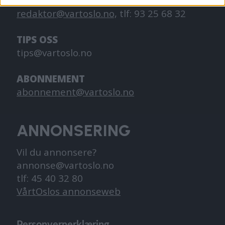
Redaktør, Vegard Velle
redaktor@vartoslo.no,
tlf: 93 25 68 32
TIPS OSS
tips@vartoslo.no
ABONNEMENT
abonnement@vartoslo.no
ANNONSERING
Vil du annonsere?
annonse@vartoslo.no
tlf: 45 40 32 80
VårtOslos annonseweb
Personvernerklæring