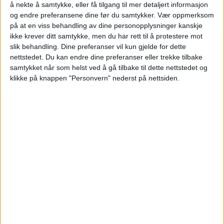
å nekte å samtykke, eller få tilgang til mer detaljert informasjon
og endre preferansene dine før du samtykker.
Vær oppmerksom
Tomannsbolig på Kjelsås solgt fra Ronny
på at en viss behandling av dine personopplysninger kanskje
Dahlstrøm til Sigurd Torve Sæther og Lena
ikke krever ditt samtykke, men du har rett til å protestere mot
Verås Eriksen.
slik behandling. Dine preferanser vil kun gjelde for dette
nettstedet. Du kan endre dine preferanser eller trekke tilbake
samtykket når som helst ved å gå tilbake til dette nettstedet og
VårtOslo
klikke på knappen "Personvern" nederst på nettsiden.
04.06.2026 - 09:21
PUBLISERT
Nylig ble salget av eneboligen med
adressen Kjelsåsveien 103C på Kjelsås
tinglyst.