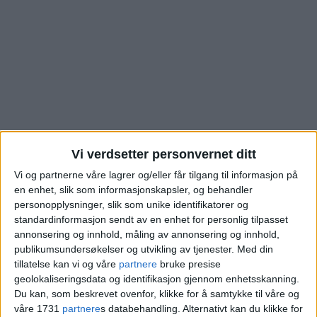
Vi verdsetter personvernet ditt
Vi og partnerne våre lagrer og/eller får tilgang til informasjon på
en enhet, slik som informasjonskapsler, og behandler
Se hva de nye eierne
personopplysninger, slik som unike identifikatorer og
standardinformasjon sendt av en enhet for personlig tilpasset
måtte bla opp for
annonsering og innhold, måling av annonsering og innhold,
publikumsundersøkelser og utvikling av tjenester.
Med din
denne boligen i
tillatelse kan vi og våre
partnere
bruke presise
geolokaliseringsdata og identifikasjon gjennom enhetsskanning.
Du kan, som beskrevet ovenfor, klikke for å samtykke til våre og
Kjelsåsveien på Kjelsås
våre 1731
partnere
s databehandling. Alternativt kan du klikke for