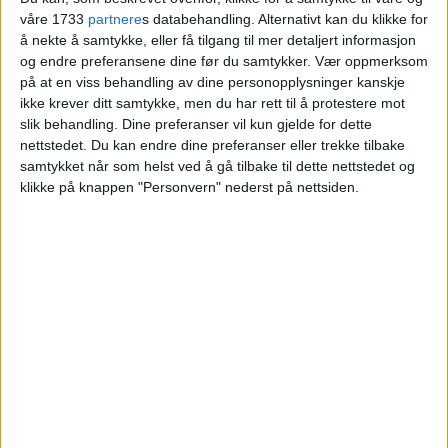
våre 1733
partnere
s databehandling. Alternativt kan du klikke for
å nekte å samtykke, eller få tilgang til mer detaljert informasjon
VårtOslo
og endre preferansene dine før du samtykker.
Vær oppmerksom
på at en viss behandling av dine personopplysninger kanskje
ikke krever ditt samtykke, men du har rett til å protestere mot
slik behandling. Dine preferanser vil kun gjelde for dette
10.04.2026 - 09:05
PUBLISERT
nettstedet. Du kan endre dine preferanser eller trekke tilbake
samtykket når som helst ved å gå tilbake til dette nettstedet og
klikke på knappen "Personvern" nederst på nettsiden.
Lillogata 5D i Nydalen er nylig solgt.
Kjøper la 5.040.000 kroner på bordet for å
sikre eiendommen.
Leiligheten er fra 2002 og har et
bruksareal på 46 kvadratmeter.