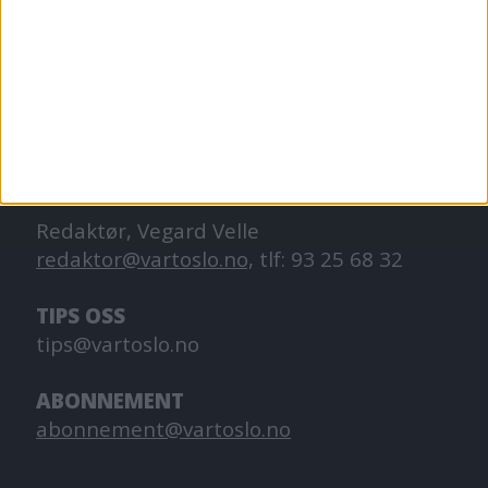
VårtOslo er avisa for deg med hjerte for
Oslo. Vi forteller historiene fra
hverdagslivet i Oslo, fra der du bor, jobber
og går på skole.
KONTAKT OSS
Redaktør, Vegard Velle
redaktor@vartoslo.no,
tlf: 93 25 68 32
TIPS OSS
tips@vartoslo.no
ABONNEMENT
abonnement@vartoslo.no